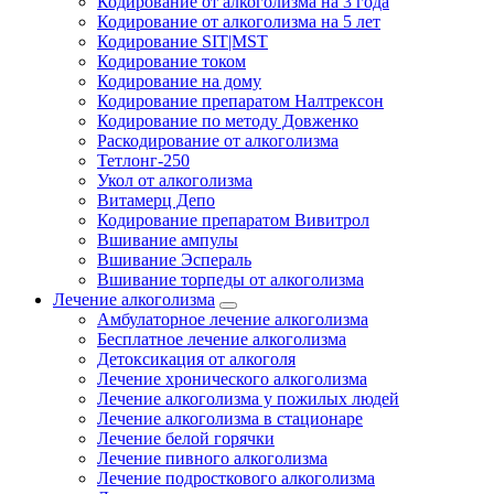
Кодирование от алкоголизма на 3 года
Кодирование от алкоголизма на 5 лет
Кодирование SIT|MST
Кодирование током
Кодирование на дому
Кодирование препаратом Налтрексон
Кодирование по методу Довженко
Раскодирование от алкоголизма
Тетлонг-250
Укол от алкоголизма
Витамерц Депо
Кодирование препаратом Вивитрол
Вшивание ампулы
Вшивание Эспераль
Вшивание торпеды от алкоголизма
Лечение алкоголизма
Амбулаторное лечение алкоголизма
Бесплатное лечение алкоголизма
Детоксикация от алкоголя
Лечение хронического алкоголизма
Лечение алкоголизма у пожилых людей
Лечение алкоголизма в стационаре
Лечение белой горячки
Лечение пивного алкоголизма
Лечение подросткового алкоголизма