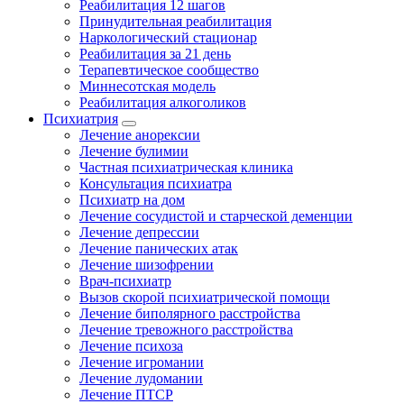
Реабилитация 12 шагов
Принудительная реабилитация
Наркологический стационар
Реабилитация за 21 день
Терапевтическое сообщество
Миннесотская модель
Реабилитация алкоголиков
Психиатрия
Лечение анорексии
Лечение булимии
Частная психиатрическая клиника
Консультация психиатра
Психиатр на дом
Лечение сосудистой и старческой деменции
Лечение депрессии
Лечение панических атак
Лечение шизофрении
Врач-психиатр
Вызов скорой психиатрической помощи
Лечение биполярного расстройства
Лечение тревожного расстройства
Лечение психоза
Лечение игромании
Лечение лудомании
Лечение ПТСР