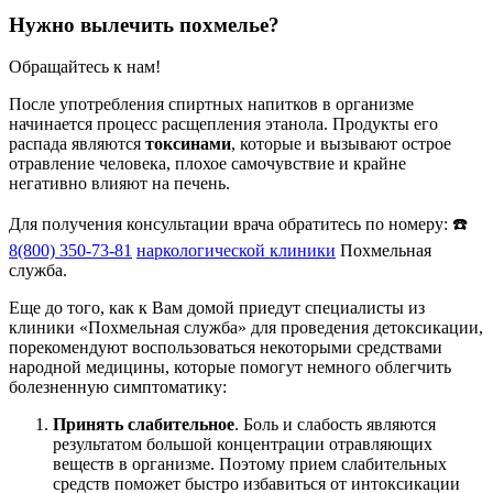
Нужно вылечить похмелье?
Обращайтесь к нам!
После употребления спиртных напитков в организме
начинается процесс расщепления этанола. Продукты его
распада являются
токсинами
, которые и вызывают острое
отравление человека, плохое самочувствие и крайне
негативно влияют на печень.
Для получения консультации врача обратитесь по номеру: ☎️
8(800) 350-73-81
наркологической клиники
Похмельная
служба.
Еще до того, как к Вам домой приедут специалисты из
клиники «Похмельная служба» для проведения детоксикации,
порекомендуют воспользоваться некоторыми средствами
народной медицины, которые помогут немного облегчить
болезненную симптоматику:
Принять слабительное
. Боль и слабость являются
результатом большой концентрации отравляющих
веществ в организме. Поэтому прием слабительных
средств поможет быстро избавиться от интоксикации