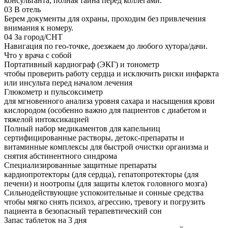
консультанта, полная тайна перед коллегами.
03
В отель
Берем документы для охраны, проходим без привлечения
внимания к номеру.
04
За город/СНТ
Навигация по гео-точке, доезжаем до любого хутора/дачи.
Что у врача с собой
Портативный кардиограф (ЭКГ) и тонометр
чтобы проверить работу сердца и исключить риски инфаркта
или инсульта перед началом лечения
Глюкометр и пульсоксиметр
для мгновенного анализа уровня сахара и насыщения крови
кислородом (особенно важно для пациентов с диабетом и
тяжелой интоксикацией
Полный набор медикаментов для капельниц
сертифицированные растворы, детокс-препараты и
витаминные комплексы для быстрой очистки организма и
снятия абстинентного синдрома
Специализированные защитные препараты
кардиопротекторы (для сердца), гепатопротекторы (для
печени) и ноотропы (для защиты клеток головного мозга)
Сильнодействующие успокоительные и сонные средства
чтобы мягко снять психоз, агрессию, тревогу и погрузить
пациента в безопасный терапевтический сон
Запас таблеток на 3 дня