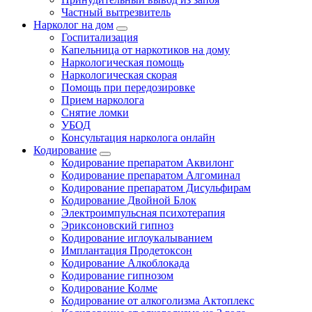
Частный вытрезвитель
Нарколог на дом
Госпитализация
Капельница от наркотиков на дому
Наркологическая помощь
Наркологическая скорая
Помощь при передозировке
Прием нарколога
Снятие ломки
УБОД
Консультация нарколога онлайн
Кодирование
Кодирование препаратом Аквилонг
Кодирование препаратом Алгоминал
Кодирование препаратом Дисульфирам
Кодирование Двойной Блок
Электроимпульсная психотерапия
Эриксоновский гипноз
Кодирование иглоукалыванием
Имплантация Продетоксон
Кодирование Алкоблокада
Кодирование гипнозом
Кодирование Колме
Кодирование от алкоголизма Актоплекс