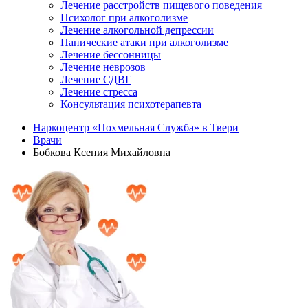
Лечение расстройств пищевого поведения
Психолог при алкоголизме
Лечение алкогольной депрессии
Панические атаки при алкоголизме
Лечение бессонницы
Лечение неврозов
Лечение СДВГ
Лечение стресса
Консультация психотерапевта
Наркоцентр «Похмельная Служба» в Твери
Врачи
Бобкова Ксения Михайловна