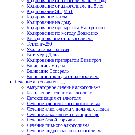
Кодирование от алкоголизма на 3 года
Кодирование от алкоголизма на 5 лет
Кодирование SIT|MST
Кодирование током
Кодирование на дому
Кодирование препаратом Налтрексон
Кодирование по методу Довженко
Раскодирование от алкоголизма
Тетлонг-250
Укол от алкоголизма
Витамерц Депо
Кодирование препаратом Вивитрол
Вшивание ампулы
Вшивание Эспераль
Вшивание торпеды от алкоголизма
Лечение алкоголизма
Амбулаторное лечение алкоголизма
Бесплатное лечение алкоголизма
Детоксикация от алкоголя
Лечение хронического алкоголизма
Лечение алкоголизма у пожилых людей
Лечение алкоголизма в стационаре
Лечение белой горячки
Лечение пивного алкоголизма
Лечение подросткового алкоголизма