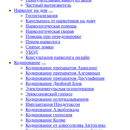
Частный вытрезвитель
Нарколог на дом
Госпитализация
Капельница от наркотиков на дому
Наркологическая помощь
Наркологическая скорая
Помощь при передозировке
Прием нарколога
Снятие ломки
УБОД
Консультация нарколога онлайн
Кодирование
Кодирование препаратом Аквилонг
Кодирование препаратом Алгоминал
Кодирование препаратом Дисульфирам
Кодирование Двойной Блок
Электроимпульсная психотерапия
Эриксоновский гипноз
Кодирование иглоукалыванием
Имплантация Продетоксон
Кодирование Алкоблокада
Кодирование гипнозом
Кодирование Колме
Кодирование от алкоголизма Актоплекс