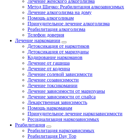
Лечение женского алкоголизма
Метод Шичко: Реабилитация алкозависимых
Лечение алкоголизма на дому
Помощь алкоголикам
Принудительное лечение алкоголизма
Реабилитация алкоголизма
Телефон доверия
Лечение наркомании
Детоксикация от наркотиков
Детоксикация от марихуаны
Кодирование наркоманов
Лечение от гашиша
Лечение от кодеина
Лечение солевой зависимости
Лечение созависимости
Лечение токсикомании
Лечение зависимости от марихуаны
Лечение зависимости от спайса
Лекарственная зависимость
Помощь наркоманам
Принудительное лечение наркозависимости
Ресоциализация наркозависимых
Реабилитация
Реабилитация наркозависимых
Реабилитация Day Top