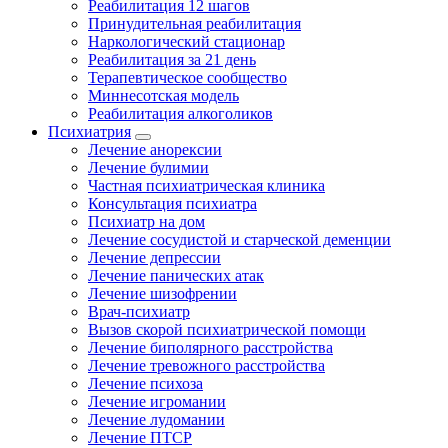
Реабилитация 12 шагов
Принудительная реабилитация
Наркологический стационар
Реабилитация за 21 день
Терапевтическое сообщество
Миннесотская модель
Реабилитация алкоголиков
Психиатрия
Лечение анорексии
Лечение булимии
Частная психиатрическая клиника
Консультация психиатра
Психиатр на дом
Лечение сосудистой и старческой деменции
Лечение депрессии
Лечение панических атак
Лечение шизофрении
Врач-психиатр
Вызов скорой психиатрической помощи
Лечение биполярного расстройства
Лечение тревожного расстройства
Лечение психоза
Лечение игромании
Лечение лудомании
Лечение ПТСР