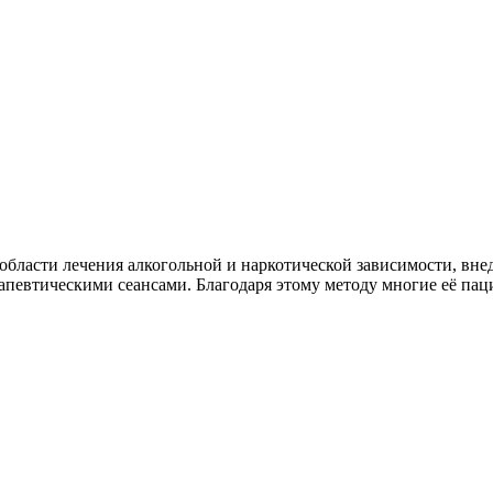
бласти лечения алкогольной и наркотической зависимости, внед
евтическими сеансами. Благодаря этому методу многие её паци