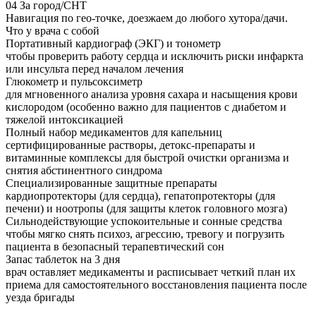
04
За город/СНТ
Навигация по гео-точке, доезжаем до любого хутора/дачи.
Что у врача с собой
Портативный кардиограф (ЭКГ) и тонометр
чтобы проверить работу сердца и исключить риски инфаркта
или инсульта перед началом лечения
Глюкометр и пульсоксиметр
для мгновенного анализа уровня сахара и насыщения крови
кислородом (особенно важно для пациентов с диабетом и
тяжелой интоксикацией
Полный набор медикаментов для капельниц
сертифицированные растворы, детокс-препараты и
витаминные комплексы для быстрой очистки организма и
снятия абстинентного синдрома
Специализированные защитные препараты
кардиопротекторы (для сердца), гепатопротекторы (для
печени) и ноотропы (для защиты клеток головного мозга)
Сильнодействующие успокоительные и сонные средства
чтобы мягко снять психоз, агрессию, тревогу и погрузить
пациента в безопасный терапевтический сон
Запас таблеток на 3 дня
врач оставляет медикаменты и расписывает четкий план их
приема для самостоятельного восстановления пациента после
уезда бригады