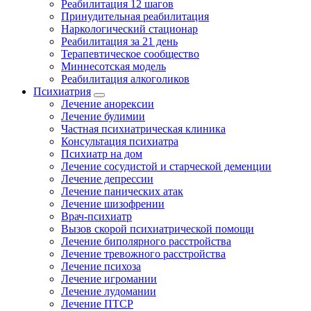
Реабилитация 12 шагов
Принудительная реабилитация
Наркологический стационар
Реабилитация за 21 день
Терапевтическое сообщество
Миннесотская модель
Реабилитация алкоголиков
Психиатрия
Лечение анорексии
Лечение булимии
Частная психиатрическая клиника
Консультация психиатра
Психиатр на дом
Лечение сосудистой и старческой деменции
Лечение депрессии
Лечение панических атак
Лечение шизофрении
Врач-психиатр
Вызов скорой психиатрической помощи
Лечение биполярного расстройства
Лечение тревожного расстройства
Лечение психоза
Лечение игромании
Лечение лудомании
Лечение ПТСР