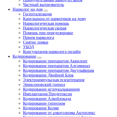
Частный вытрезвитель
Нарколог на дом
Госпитализация
Капельница от наркотиков на дому
Наркологическая помощь
Наркологическая скорая
Помощь при передозировке
Прием нарколога
Снятие ломки
УБОД
Консультация нарколога онлайн
Кодирование
Кодирование препаратом Аквилонг
Кодирование препаратом Алгоминал
Кодирование препаратом Дисульфирам
Кодирование Двойной Блок
Электроимпульсная психотерапия
Эриксоновский гипноз
Кодирование иглоукалыванием
Имплантация Продетоксон
Кодирование Алкоблокада
Кодирование гипнозом
Кодирование Колме
Кодирование от алкоголизма Актоплекс