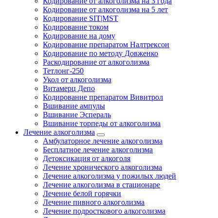
Кодирование от алкоголизма на 3 года
Кодирование от алкоголизма на 5 лет
Кодирование SIT|MST
Кодирование током
Кодирование на дому
Кодирование препаратом Налтрексон
Кодирование по методу Довженко
Раскодирование от алкоголизма
Тетлонг-250
Укол от алкоголизма
Витамерц Депо
Кодирование препаратом Вивитрол
Вшивание ампулы
Вшивание Эспераль
Вшивание торпеды от алкоголизма
Лечение алкоголизма
Амбулаторное лечение алкоголизма
Бесплатное лечение алкоголизма
Детоксикация от алкоголя
Лечение хронического алкоголизма
Лечение алкоголизма у пожилых людей
Лечение алкоголизма в стационаре
Лечение белой горячки
Лечение пивного алкоголизма
Лечение подросткового алкоголизма