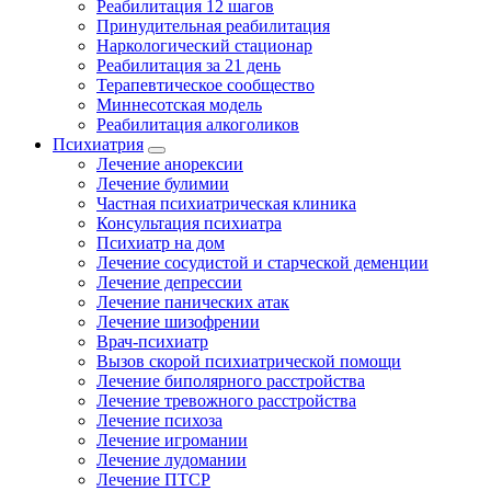
Реабилитация 12 шагов
Принудительная реабилитация
Наркологический стационар
Реабилитация за 21 день
Терапевтическое сообщество
Миннесотская модель
Реабилитация алкоголиков
Психиатрия
Лечение анорексии
Лечение булимии
Частная психиатрическая клиника
Консультация психиатра
Психиатр на дом
Лечение сосудистой и старческой деменции
Лечение депрессии
Лечение панических атак
Лечение шизофрении
Врач-психиатр
Вызов скорой психиатрической помощи
Лечение биполярного расстройства
Лечение тревожного расстройства
Лечение психоза
Лечение игромании
Лечение лудомании
Лечение ПТСР