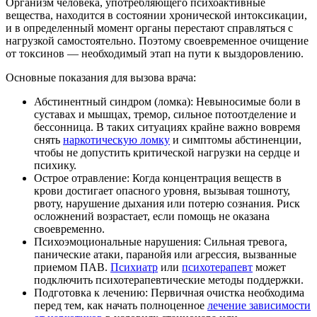
Организм человека, употребляющего психоактивные
вещества, находится в состоянии хронической интоксикации,
и в определенный момент органы перестают справляться с
нагрузкой самостоятельно. Поэтому своевременное очищение
от токсинов — необходимый этап на пути к выздоровлению.
Основные показания для вызова врача:
Абстинентный синдром (ломка): Невыносимые боли в
суставах и мышцах, тремор, сильное потоотделение и
бессонница. В таких ситуациях крайне важно вовремя
снять
наркотическую ломку
и симптомы абстиненции,
чтобы не допустить критической нагрузки на сердце и
психику.
Острое отравление: Когда концентрация веществ в
крови достигает опасного уровня, вызывая тошноту,
рвоту, нарушение дыхания или потерю сознания. Риск
осложнений возрастает, если помощь не оказана
своевременно.
Психоэмоциональные нарушения: Сильная тревога,
панические атаки, паранойя или агрессия, вызванные
приемом ПАВ.
Психиатр
или
психотерапевт
может
подключить психотерапевтические методы поддержки.
Подготовка к лечению: Первичная очистка необходима
перед тем, как начать полноценное
лечение зависимости