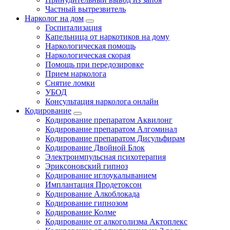
Частный вытрезвитель
Нарколог на дом
Госпитализация
Капельница от наркотиков на дому
Наркологическая помощь
Наркологическая скорая
Помощь при передозировке
Прием нарколога
Снятие ломки
УБОД
Консультация нарколога онлайн
Кодирование
Кодирование препаратом Аквилонг
Кодирование препаратом Алгоминал
Кодирование препаратом Дисульфирам
Кодирование Двойной Блок
Электроимпульсная психотерапия
Эриксоновский гипноз
Кодирование иглоукалыванием
Имплантация Продетоксон
Кодирование Алкоблокада
Кодирование гипнозом
Кодирование Колме
Кодирование от алкоголизма Актоплекс