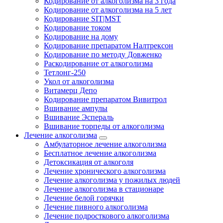
Кодирование от алкоголизма на 3 года
Кодирование от алкоголизма на 5 лет
Кодирование SIT|MST
Кодирование током
Кодирование на дому
Кодирование препаратом Налтрексон
Кодирование по методу Довженко
Раскодирование от алкоголизма
Тетлонг-250
Укол от алкоголизма
Витамерц Депо
Кодирование препаратом Вивитрол
Вшивание ампулы
Вшивание Эспераль
Вшивание торпеды от алкоголизма
Лечение алкоголизма
Амбулаторное лечение алкоголизма
Бесплатное лечение алкоголизма
Детоксикация от алкоголя
Лечение хронического алкоголизма
Лечение алкоголизма у пожилых людей
Лечение алкоголизма в стационаре
Лечение белой горячки
Лечение пивного алкоголизма
Лечение подросткового алкоголизма