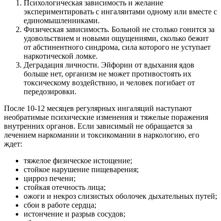
Психологическая зависимость и желание
экспериментировать с ингалянтами одному или вместе с
единомышленниками.
Физическая зависимость. Больной не столько гонится за
удовольствием и новыми ощущениями, сколько бежит
от абстинентного синдрома, сила которого не уступает
наркотической ломке.
Деградация личности. Эйфории от вдыхания ядов
больше нет, организм не может противостоять их
токсическому воздействию, и человек погибает от
передозировки.
После 10-12 месяцев регулярных ингаляций наступают
необратимые психические изменения и тяжелые поражения
внутренних органов. Если зависимый не обращается за
лечением наркомании и токсикомании в наркологию, его
ждет:
тяжелое физическое истощение;
стойкое нарушение пищеварения;
цирроз печени;
стойкая отечность лица;
ожоги и некроз слизистых оболочек дыхательных путей;
сбои в работе сердца;
истончение и разрыв сосудов;