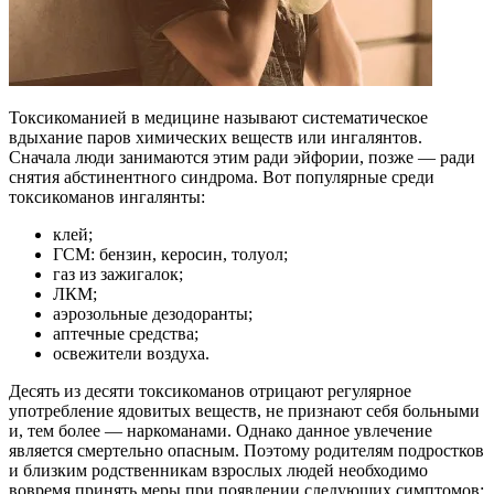
Токсикоманией в медицине называют систематическое
вдыхание паров химических веществ или ингалянтов.
Сначала люди занимаются этим ради эйфории, позже — ради
снятия абстинентного синдрома. Вот популярные среди
токсикоманов ингалянты:
клей;
ГСМ: бензин, керосин, толуол;
газ из зажигалок;
ЛКМ;
аэрозольные дезодоранты;
аптечные средства;
освежители воздуха.
Десять из десяти токсикоманов отрицают регулярное
употребление ядовитых веществ, не признают себя больными
и, тем более — наркоманами. Однако данное увлечение
является смертельно опасным. Поэтому родителям подростков
и близким родственникам взрослых людей необходимо
вовремя принять меры при появлении следующих симптомов: