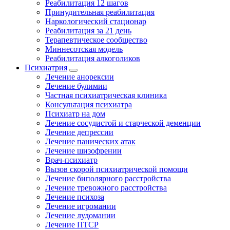
Реабилитация 12 шагов
Принудительная реабилитация
Наркологический стационар
Реабилитация за 21 день
Терапевтическое сообщество
Миннесотская модель
Реабилитация алкоголиков
Психиатрия
Лечение анорексии
Лечение булимии
Частная психиатрическая клиника
Консультация психиатра
Психиатр на дом
Лечение сосудистой и старческой деменции
Лечение депрессии
Лечение панических атак
Лечение шизофрении
Врач-психиатр
Вызов скорой психиатрической помощи
Лечение биполярного расстройства
Лечение тревожного расстройства
Лечение психоза
Лечение игромании
Лечение лудомании
Лечение ПТСР