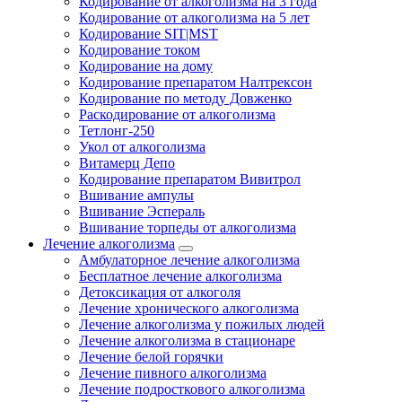
Кодирование от алкоголизма на 3 года
Кодирование от алкоголизма на 5 лет
Кодирование SIT|MST
Кодирование током
Кодирование на дому
Кодирование препаратом Налтрексон
Кодирование по методу Довженко
Раскодирование от алкоголизма
Тетлонг-250
Укол от алкоголизма
Витамерц Депо
Кодирование препаратом Вивитрол
Вшивание ампулы
Вшивание Эспераль
Вшивание торпеды от алкоголизма
Лечение алкоголизма
Амбулаторное лечение алкоголизма
Бесплатное лечение алкоголизма
Детоксикация от алкоголя
Лечение хронического алкоголизма
Лечение алкоголизма у пожилых людей
Лечение алкоголизма в стационаре
Лечение белой горячки
Лечение пивного алкоголизма
Лечение подросткового алкоголизма