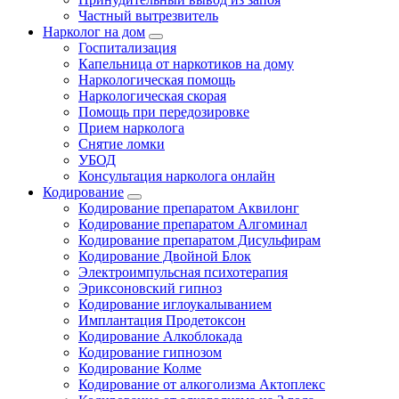
Частный вытрезвитель
Нарколог на дом
Госпитализация
Капельница от наркотиков на дому
Наркологическая помощь
Наркологическая скорая
Помощь при передозировке
Прием нарколога
Снятие ломки
УБОД
Консультация нарколога онлайн
Кодирование
Кодирование препаратом Аквилонг
Кодирование препаратом Алгоминал
Кодирование препаратом Дисульфирам
Кодирование Двойной Блок
Электроимпульсная психотерапия
Эриксоновский гипноз
Кодирование иглоукалыванием
Имплантация Продетоксон
Кодирование Алкоблокада
Кодирование гипнозом
Кодирование Колме
Кодирование от алкоголизма Актоплекс