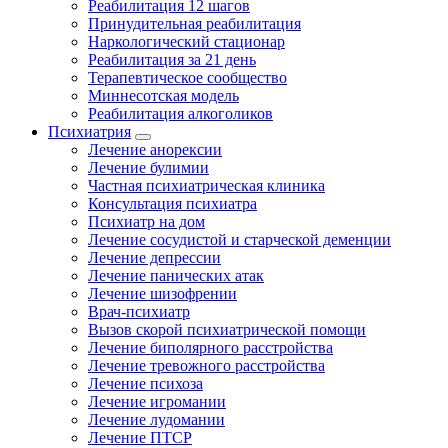
Реабилитация 12 шагов
Принудительная реабилитация
Наркологический стационар
Реабилитация за 21 день
Терапевтическое сообщество
Миннесотская модель
Реабилитация алкоголиков
Психиатрия
Лечение анорексии
Лечение булимии
Частная психиатрическая клиника
Консультация психиатра
Психиатр на дом
Лечение сосудистой и старческой деменции
Лечение депрессии
Лечение панических атак
Лечение шизофрении
Врач-психиатр
Вызов скорой психиатрической помощи
Лечение биполярного расстройства
Лечение тревожного расстройства
Лечение психоза
Лечение игромании
Лечение лудомании
Лечение ПТСР