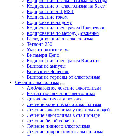
Кодирование от алкоголизма на 3 года
Кодирование от алкоголизма на 5 лет
Кодирование SIT|MST
Кодирование током
Кодирование на дому
Кодирование препаратом Налтрексон
Кодирование по методу Довженко
Раскодирование от алкоголизма
Тетлонг-250
Укол от алкоголизма
Витамерц Депо
Кодирование препаратом Вивитрол
Вшивание ампулы
Вшивание Эспераль
Вшивание торпеды от алкоголизма
Лечение алкоголизма
Амбулаторное лечение алкоголизма
Бесплатное лечение алкоголизма
Детоксикация от алкоголя
Лечение хронического алкоголизма
Лечение алкоголизма у пожилых людей
Лечение алкоголизма в стационаре
Лечение белой горячки
Лечение пивного алкоголизма
Лечение подросткового алкоголизма