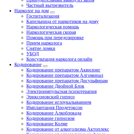
Частный вытрезвитель
Нарколог на дом
Госпитализация
Капельница от наркотиков на дому
Наркологическая помощь
Наркологическая скорая
Помощь при передозировке
Прием нарколога
Снятие ломки
УБОД
Консультация нарколога онлайн
Кодирование
Кодирование препаратом Аквилонг
Кодирование препаратом Алгоминал
Кодирование препаратом Дисульфирам
Кодирование Двойной Блок
Электроимпульсная психотерапия
Эриксоновский гипноз
Кодирование иглоукалыванием
Имплантация Продетоксон
Кодирование Алкоблокада
Кодирование гипнозом
Кодирование Колме
Кодирование от алкоголизма Актоплекс