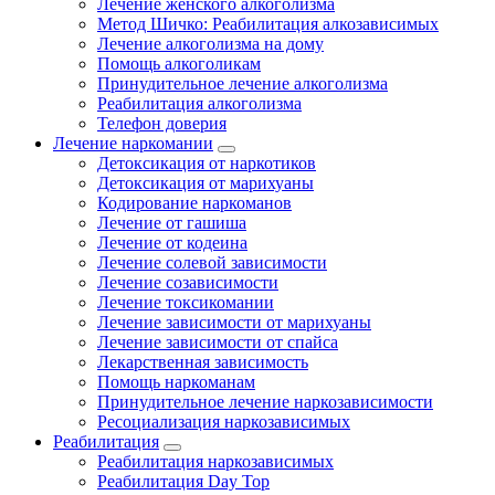
Лечение женского алкоголизма
Метод Шичко: Реабилитация алкозависимых
Лечение алкоголизма на дому
Помощь алкоголикам
Принудительное лечение алкоголизма
Реабилитация алкоголизма
Телефон доверия
Лечение наркомании
Детоксикация от наркотиков
Детоксикация от марихуаны
Кодирование наркоманов
Лечение от гашиша
Лечение от кодеина
Лечение солевой зависимости
Лечение созависимости
Лечение токсикомании
Лечение зависимости от марихуаны
Лечение зависимости от спайса
Лекарственная зависимость
Помощь наркоманам
Принудительное лечение наркозависимости
Ресоциализация наркозависимых
Реабилитация
Реабилитация наркозависимых
Реабилитация Day Top