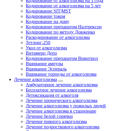
Кодирование от алкоголизма на 3 года
Кодирование от алкоголизма на 5 лет
Кодирование SIT|MST
Кодирование током
Кодирование на дому
Кодирование препаратом Налтрексон
Кодирование по методу Довженко
Раскодирование от алкоголизма
Тетлонг-250
Укол от алкоголизма
Витамерц Депо
Кодирование препаратом Вивитрол
Вшивание ампулы
Вшивание Эспераль
Вшивание торпеды от алкоголизма
Лечение алкоголизма
Амбулаторное лечение алкоголизма
Бесплатное лечение алкоголизма
Детоксикация от алкоголя
Лечение хронического алкоголизма
Лечение алкоголизма у пожилых людей
Лечение алкоголизма в стационаре
Лечение белой горячки
Лечение пивного алкоголизма
Лечение подросткового алкоголизма