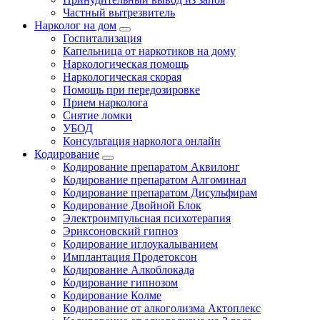
Частный вытрезвитель
Нарколог на дом
Госпитализация
Капельница от наркотиков на дому
Наркологическая помощь
Наркологическая скорая
Помощь при передозировке
Прием нарколога
Снятие ломки
УБОД
Консультация нарколога онлайн
Кодирование
Кодирование препаратом Аквилонг
Кодирование препаратом Алгоминал
Кодирование препаратом Дисульфирам
Кодирование Двойной Блок
Электроимпульсная психотерапия
Эриксоновский гипноз
Кодирование иглоукалыванием
Имплантация Продетоксон
Кодирование Алкоблокада
Кодирование гипнозом
Кодирование Колме
Кодирование от алкоголизма Актоплекс