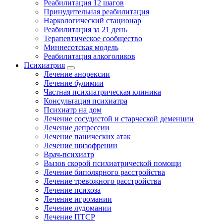
Реабилитация 12 шагов
Принудительная реабилитация
Наркологический стационар
Реабилитация за 21 день
Терапевтическое сообщество
Миннесотская модель
Реабилитация алкоголиков
Психиатрия
Лечение анорексии
Лечение булимии
Частная психиатрическая клиника
Консультация психиатра
Психиатр на дом
Лечение сосудистой и старческой деменции
Лечение депрессии
Лечение панических атак
Лечение шизофрении
Врач-психиатр
Вызов скорой психиатрической помощи
Лечение биполярного расстройства
Лечение тревожного расстройства
Лечение психоза
Лечение игромании
Лечение лудомании
Лечение ПТСР