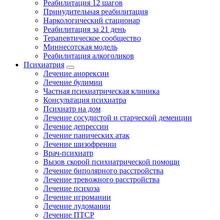
Реабилитация 12 шагов
Принудительная реабилитация
Наркологический стационар
Реабилитация за 21 день
Терапевтическое сообщество
Миннесотская модель
Реабилитация алкоголиков
Психиатрия
Лечение анорексии
Лечение булимии
Частная психиатрическая клиника
Консультация психиатра
Психиатр на дом
Лечение сосудистой и старческой деменции
Лечение депрессии
Лечение панических атак
Лечение шизофрении
Врач-психиатр
Вызов скорой психиатрической помощи
Лечение биполярного расстройства
Лечение тревожного расстройства
Лечение психоза
Лечение игромании
Лечение лудомании
Лечение ПТСР