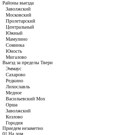
Районы выезда
Заволжский
Московский
Пролетарский
Центральный
Южный
Мамулино
Соминка
Юность
Мигалово
Выезд за пределы Твери
Эммаус
Сахарово
Редкино
Лихославль
Медное
Васильевский Мох
Орша
Заволжский
Козлово
Городня
Приедем незаметно
01
На дом