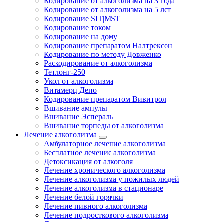
Кодирование от алкоголизма на 3 года
Кодирование от алкоголизма на 5 лет
Кодирование SIT|MST
Кодирование током
Кодирование на дому
Кодирование препаратом Налтрексон
Кодирование по методу Довженко
Раскодирование от алкоголизма
Тетлонг-250
Укол от алкоголизма
Витамерц Депо
Кодирование препаратом Вивитрол
Вшивание ампулы
Вшивание Эспераль
Вшивание торпеды от алкоголизма
Лечение алкоголизма
Амбулаторное лечение алкоголизма
Бесплатное лечение алкоголизма
Детоксикация от алкоголя
Лечение хронического алкоголизма
Лечение алкоголизма у пожилых людей
Лечение алкоголизма в стационаре
Лечение белой горячки
Лечение пивного алкоголизма
Лечение подросткового алкоголизма