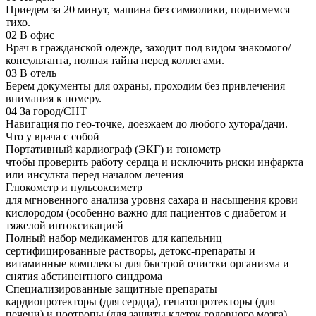
Приедем за 20 минут, машина без символики, поднимемся
тихо.
02
В офис
Врач в гражданской одежде, заходит под видом знакомого/
консультанта, полная тайна перед коллегами.
03
В отель
Берем документы для охраны, проходим без привлечения
внимания к номеру.
04
За город/СНТ
Навигация по гео-точке, доезжаем до любого хутора/дачи.
Что у врача с собой
Портативный кардиограф (ЭКГ) и тонометр
чтобы проверить работу сердца и исключить риски инфаркта
или инсульта перед началом лечения
Глюкометр и пульсоксиметр
для мгновенного анализа уровня сахара и насыщения крови
кислородом (особенно важно для пациентов с диабетом и
тяжелой интоксикацией
Полный набор медикаментов для капельниц
сертифицированные растворы, детокс-препараты и
витаминные комплексы для быстрой очистки организма и
снятия абстинентного синдрома
Специализированные защитные препараты
кардиопротекторы (для сердца), гепатопротекторы (для
печени) и ноотропы (для защиты клеток головного мозга)