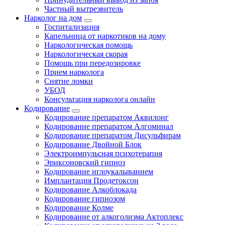
Частный вытрезвитель
Нарколог на дом
Госпитализация
Капельница от наркотиков на дому
Наркологическая помощь
Наркологическая скорая
Помощь при передозировке
Прием нарколога
Снятие ломки
УБОД
Консультация нарколога онлайн
Кодирование
Кодирование препаратом Аквилонг
Кодирование препаратом Алгоминал
Кодирование препаратом Дисульфирам
Кодирование Двойной Блок
Электроимпульсная психотерапия
Эриксоновский гипноз
Кодирование иглоукалыванием
Имплантация Продетоксон
Кодирование Алкоблокада
Кодирование гипнозом
Кодирование Колме
Кодирование от алкоголизма Актоплекс