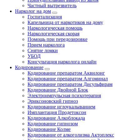
Частный вытрезвитель
Нарколог на дом
Госпитализация
Капельница от наркотиков на дому
Наркологическая помощь
Наркологическая скорая
Помощь при передозировке
Прием нарколога
Снятие ломки
УБОД
Консультация нарколога онлайн
Кодирование
Кодирование препаратом Аквилонг
Кодирование препаратом Алгоминал
Кодирование препаратом Дисульфирам
Кодирование Двойной Блок
Электроимпульсная психотерапия
Эриксоновский гипноз
Кодирование иглоукалыванием
Имплантация Продетоксон
Кодирование Алкоблокада
Кодирование гипнозом
Кодирование Колме
Кодирование от алкоголизма Актоплекс