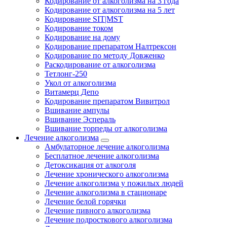
Кодирование от алкоголизма на 3 года
Кодирование от алкоголизма на 5 лет
Кодирование SIT|MST
Кодирование током
Кодирование на дому
Кодирование препаратом Налтрексон
Кодирование по методу Довженко
Раскодирование от алкоголизма
Тетлонг-250
Укол от алкоголизма
Витамерц Депо
Кодирование препаратом Вивитрол
Вшивание ампулы
Вшивание Эспераль
Вшивание торпеды от алкоголизма
Лечение алкоголизма
Амбулаторное лечение алкоголизма
Бесплатное лечение алкоголизма
Детоксикация от алкоголя
Лечение хронического алкоголизма
Лечение алкоголизма у пожилых людей
Лечение алкоголизма в стационаре
Лечение белой горячки
Лечение пивного алкоголизма
Лечение подросткового алкоголизма