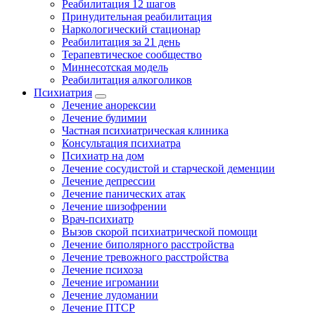
Реабилитация 12 шагов
Принудительная реабилитация
Наркологический стационар
Реабилитация за 21 день
Терапевтическое сообщество
Миннесотская модель
Реабилитация алкоголиков
Психиатрия
Лечение анорексии
Лечение булимии
Частная психиатрическая клиника
Консультация психиатра
Психиатр на дом
Лечение сосудистой и старческой деменции
Лечение депрессии
Лечение панических атак
Лечение шизофрении
Врач-психиатр
Вызов скорой психиатрической помощи
Лечение биполярного расстройства
Лечение тревожного расстройства
Лечение психоза
Лечение игромании
Лечение лудомании
Лечение ПТСР