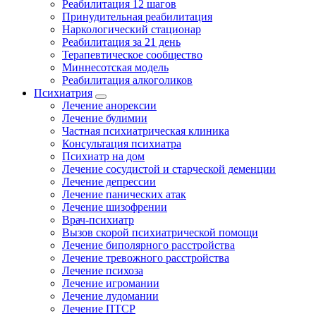
Реабилитация 12 шагов
Принудительная реабилитация
Наркологический стационар
Реабилитация за 21 день
Терапевтическое сообщество
Миннесотская модель
Реабилитация алкоголиков
Психиатрия
Лечение анорексии
Лечение булимии
Частная психиатрическая клиника
Консультация психиатра
Психиатр на дом
Лечение сосудистой и старческой деменции
Лечение депрессии
Лечение панических атак
Лечение шизофрении
Врач-психиатр
Вызов скорой психиатрической помощи
Лечение биполярного расстройства
Лечение тревожного расстройства
Лечение психоза
Лечение игромании
Лечение лудомании
Лечение ПТСР