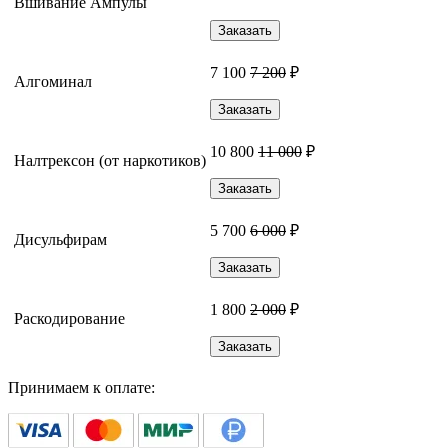
Вшивание Ампулы
Заказать
7 100
7 200
₽
Алгоминал
Заказать
10 800
11 000
₽
Налтрексон (от наркотиков)
Заказать
5 700
6 000
₽
Дисульфирам
Заказать
1 800
2 000
₽
Раскодирование
Заказать
Принимаем к оплате: