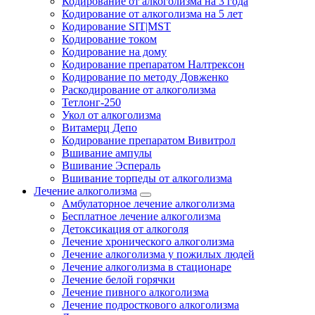
Кодирование от алкоголизма на 3 года
Кодирование от алкоголизма на 5 лет
Кодирование SIT|MST
Кодирование током
Кодирование на дому
Кодирование препаратом Налтрексон
Кодирование по методу Довженко
Раскодирование от алкоголизма
Тетлонг-250
Укол от алкоголизма
Витамерц Депо
Кодирование препаратом Вивитрол
Вшивание ампулы
Вшивание Эспераль
Вшивание торпеды от алкоголизма
Лечение алкоголизма
Амбулаторное лечение алкоголизма
Бесплатное лечение алкоголизма
Детоксикация от алкоголя
Лечение хронического алкоголизма
Лечение алкоголизма у пожилых людей
Лечение алкоголизма в стационаре
Лечение белой горячки
Лечение пивного алкоголизма
Лечение подросткового алкоголизма