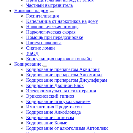
Частный вытрезвитель
Нарколог на дом
Госпитализация
Капельница от наркотиков на дому
Наркологическая помощь
Наркологическая скорая
Помощь при передозировке
Прием нарколога
Снятие ломки
УБОД
Консультация нарколога онлайн
Кодирование
Кодирование препаратом Аквилонг
Кодирование препаратом Алгоминал
Кодирование препаратом Дисульфирам
Кодирование Двойной Блок
Электроимпульсная психотерапия
Эриксоновский гипноз
Кодирование иглоукалыванием
Имплантация Продетоксон
Кодирование Алкоблокада
Кодирование гипнозом
Кодирование Колме
Кодирование от алкоголизма Актоплекс