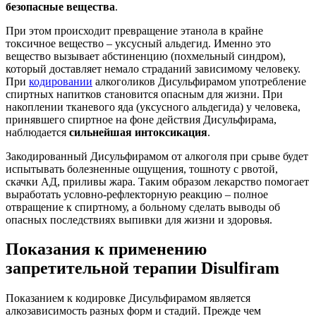
безопасные вещества
.
При этом происходит превращение этанола в крайне
токсичное вещество – уксусный альдегид. Именно это
вещество вызывает абстиненцию (похмельный синдром),
который доставляет немало страданий зависимому человеку.
При
кодировании
алкоголиков Дисульфирамом употребление
спиртных напитков становится опасным для жизни. При
накоплении тканевого яда (уксусного альдегида) у человека,
принявшего спиртное на фоне действия Дисульфирама,
наблюдается
сильнейшая интоксикация
.
Закодированный Дисульфирамом от алкоголя при срыве будет
испытывать болезненные ощущения, тошноту с рвотой,
скачки АД, приливы жара. Таким образом лекарство помогает
выработать условно-рефлекторную реакцию – полное
отвращение к спиртному, а больному сделать выводы об
опасных последствиях выпивки для жизни и здоровья.
Показания к применению
запретительной терапии Disulfiram
Показанием к кодировке Дисульфирамом является
алкозависимость разных форм и стадий. Прежде чем