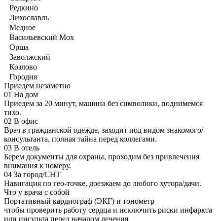
Редкино
Лихославль
Медное
Васильевский Мох
Орша
Заволжский
Козлово
Городня
Приедем незаметно
01
На дом
Приедем за 20 минут, машина без символики, поднимемся
тихо.
02
В офис
Врач в гражданской одежде, заходит под видом знакомого/
консультанта, полная тайна перед коллегами.
03
В отель
Берем документы для охраны, проходим без привлечения
внимания к номеру.
04
За город/СНТ
Навигация по гео-точке, доезжаем до любого хутора/дачи.
Что у врача с собой
Портативный кардиограф (ЭКГ) и тонометр
чтобы проверить работу сердца и исключить риски инфаркта
или инсульта перед началом лечения