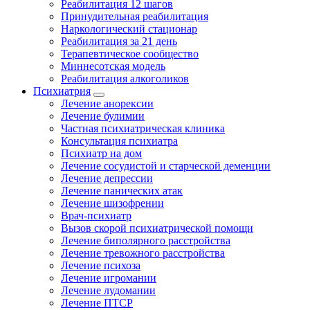
Реабилитация 12 шагов
Принудительная реабилитация
Наркологический стационар
Реабилитация за 21 день
Терапевтическое сообщество
Миннесотская модель
Реабилитация алкоголиков
Психиатрия
Лечение анорексии
Лечение булимии
Частная психиатрическая клиника
Консультация психиатра
Психиатр на дом
Лечение сосудистой и старческой деменции
Лечение депрессии
Лечение панических атак
Лечение шизофрении
Врач-психиатр
Вызов скорой психиатрической помощи
Лечение биполярного расстройства
Лечение тревожного расстройства
Лечение психоза
Лечение игромании
Лечение лудомании
Лечение ПТСР