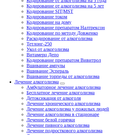
Кодирование от алкоголизма на 3 года
Кодирование от алкоголизма на 5 лет
Кодирование SIT|MST
Кодирование током
Кодирование на дому
Кодирование препаратом Налтрексон
Кодирование по методу Довженко
Раскодирование от алкоголизма
Тетлонг-250
Укол от алкоголизма
Витамерц Депо
Кодирование препаратом Вивитрол
Вшивание ампулы
Вшивание Эспераль
Вшивание торпеды от алкоголизма
Лечение алкоголизма
Амбулаторное лечение алкоголизма
Бесплатное лечение алкоголизма
Детоксикация от алкоголя
Лечение хронического алкоголизма
Лечение алкоголизма у пожилых людей
Лечение алкоголизма в стационаре
Лечение белой горячки
Лечение пивного алкоголизма
Лечение подросткового алкоголизма