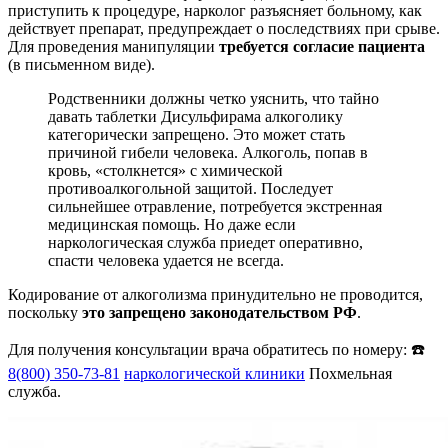
приступить к процедуре, нарколог разъясняет больному, как
действует препарат, предупреждает о последствиях при срыве.
Для проведения манипуляции
требуется согласие пациента
(в письменном виде).
Родственники должны четко уяснить, что тайно
давать таблетки Дисульфирама алкоголику
категорически запрещено. Это может стать
причиной гибели человека. Алкоголь, попав в
кровь, «столкнется» с химической
противоалкогольной защитой. Последует
сильнейшее отравление, потребуется экстренная
медицинская помощь. Но даже если
наркологическая служба приедет оперативно,
спасти человека удается не всегда.
Кодирование от алкоголизма принудительно не проводится,
поскольку
это запрещено законодательством РФ
.
Для получения консультации врача обратитесь по номеру: ☎️
8(800) 350-73-81
наркологической клиники
Похмельная
служба.