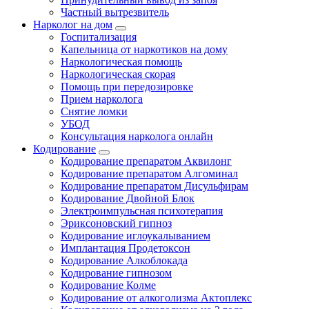
Частный вытрезвитель
Нарколог на дом
Госпитализация
Капельница от наркотиков на дому
Наркологическая помощь
Наркологическая скорая
Помощь при передозировке
Прием нарколога
Снятие ломки
УБОД
Консультация нарколога онлайн
Кодирование
Кодирование препаратом Аквилонг
Кодирование препаратом Алгоминал
Кодирование препаратом Дисульфирам
Кодирование Двойной Блок
Электроимпульсная психотерапия
Эриксоновский гипноз
Кодирование иглоукалыванием
Имплантация Продетоксон
Кодирование Алкоблокада
Кодирование гипнозом
Кодирование Колме
Кодирование от алкоголизма Актоплекс