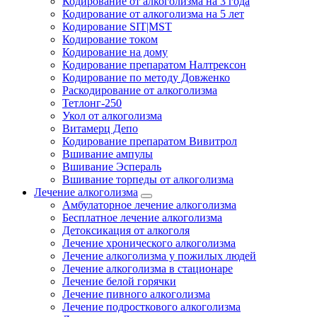
Кодирование от алкоголизма на 3 года
Кодирование от алкоголизма на 5 лет
Кодирование SIT|MST
Кодирование током
Кодирование на дому
Кодирование препаратом Налтрексон
Кодирование по методу Довженко
Раскодирование от алкоголизма
Тетлонг-250
Укол от алкоголизма
Витамерц Депо
Кодирование препаратом Вивитрол
Вшивание ампулы
Вшивание Эспераль
Вшивание торпеды от алкоголизма
Лечение алкоголизма
Амбулаторное лечение алкоголизма
Бесплатное лечение алкоголизма
Детоксикация от алкоголя
Лечение хронического алкоголизма
Лечение алкоголизма у пожилых людей
Лечение алкоголизма в стационаре
Лечение белой горячки
Лечение пивного алкоголизма
Лечение подросткового алкоголизма