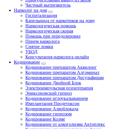
Частный вытрезвитель
Нарколог на дом
Госпитализация
Капельница от наркотиков на дому
Наркологическая помощь
Наркологическая скорая
Помощь при передозировке
Прием нарколога
Снятие ломки
УБОД
Консультация нарколога онлайн
Кодирование
Кодирование препаратом Аквилонг
Кодирование препаратом Алгоминал
Кодирование препаратом Дисульфирам
Кодирование Двойной Блок
Электроимпульсная психотерапия
Эриксоновский гипноз
Кодирование иглоукалыванием
Имплантация Продетоксон
Кодирование Алкоблокада
Кодирование гипнозом
Кодирование Колме
Кодирование от алкоголизма Актоплекс