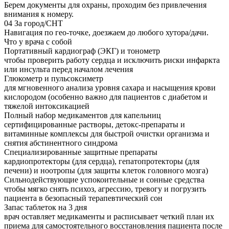
Берем документы для охраны, проходим без привлечения
внимания к номеру.
04
За город/СНТ
Навигация по гео-точке, доезжаем до любого хутора/дачи.
Что у врача с собой
Портативный кардиограф (ЭКГ) и тонометр
чтобы проверить работу сердца и исключить риски инфаркта
или инсульта перед началом лечения
Глюкометр и пульсоксиметр
для мгновенного анализа уровня сахара и насыщения крови
кислородом (особенно важно для пациентов с диабетом и
тяжелой интоксикацией
Полный набор медикаментов для капельниц
сертифицированные растворы, детокс-препараты и
витаминные комплексы для быстрой очистки организма и
снятия абстинентного синдрома
Специализированные защитные препараты
кардиопротекторы (для сердца), гепатопротекторы (для
печени) и ноотропы (для защиты клеток головного мозга)
Сильнодействующие успокоительные и сонные средства
чтобы мягко снять психоз, агрессию, тревогу и погрузить
пациента в безопасный терапевтический сон
Запас таблеток на 3 дня
врач оставляет медикаменты и расписывает четкий план их
приема для самостоятельного восстановления пациента после