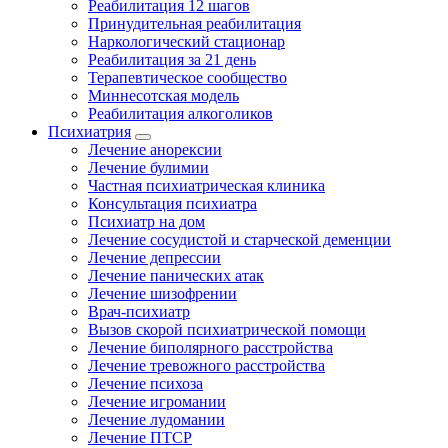
Реабилитация 12 шагов
Принудительная реабилитация
Наркологический стационар
Реабилитация за 21 день
Терапевтическое сообщество
Миннесотская модель
Реабилитация алкоголиков
Психиатрия
Лечение анорексии
Лечение булимии
Частная психиатрическая клиника
Консультация психиатра
Психиатр на дом
Лечение сосудистой и старческой деменции
Лечение депрессии
Лечение панических атак
Лечение шизофрении
Врач-психиатр
Вызов скорой психиатрической помощи
Лечение биполярного расстройства
Лечение тревожного расстройства
Лечение психоза
Лечение игромании
Лечение лудомании
Лечение ПТСР