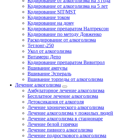
Кодирование от алкоголизма на 3 года
Кодирование от алкоголизма на 5 лет
Кодирование SIT|MST
Кодирование током
Кодирование на дому
Кодирование препаратом Налтрексон
Кодирование по методу Довженко
Раскодирование от алкоголизма
Тетлонг-250
Укол от алкоголизма
Витамерц Депо
Кодирование препаратом Вивитрол
Вшивание ампулы
Вшивание Эспераль
Вшивание торпеды от алкоголизма
Лечение алкоголизма
Амбулаторное лечение алкоголизма
Бесплатное лечение алкоголизма
Детоксикация от алкоголя
Лечение хронического алкоголизма
Лечение алкоголизма у пожилых людей
Лечение алкоголизма в стационаре
Лечение белой горячки
Лечение пивного алкоголизма
Лечение подросткового алкоголизма