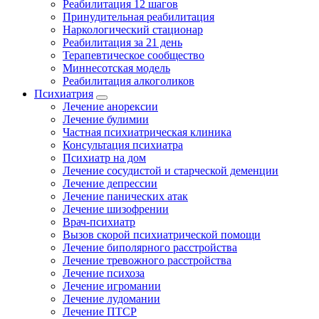
Реабилитация 12 шагов
Принудительная реабилитация
Наркологический стационар
Реабилитация за 21 день
Терапевтическое сообщество
Миннесотская модель
Реабилитация алкоголиков
Психиатрия
Лечение анорексии
Лечение булимии
Частная психиатрическая клиника
Консультация психиатра
Психиатр на дом
Лечение сосудистой и старческой деменции
Лечение депрессии
Лечение панических атак
Лечение шизофрении
Врач-психиатр
Вызов скорой психиатрической помощи
Лечение биполярного расстройства
Лечение тревожного расстройства
Лечение психоза
Лечение игромании
Лечение лудомании
Лечение ПТСР