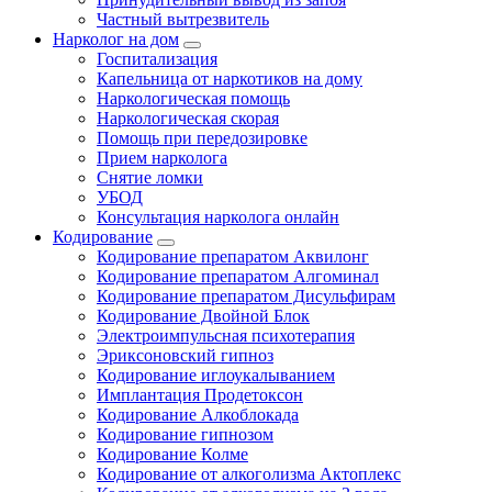
Частный вытрезвитель
Нарколог на дом
Госпитализация
Капельница от наркотиков на дому
Наркологическая помощь
Наркологическая скорая
Помощь при передозировке
Прием нарколога
Снятие ломки
УБОД
Консультация нарколога онлайн
Кодирование
Кодирование препаратом Аквилонг
Кодирование препаратом Алгоминал
Кодирование препаратом Дисульфирам
Кодирование Двойной Блок
Электроимпульсная психотерапия
Эриксоновский гипноз
Кодирование иглоукалыванием
Имплантация Продетоксон
Кодирование Алкоблокада
Кодирование гипнозом
Кодирование Колме
Кодирование от алкоголизма Актоплекс