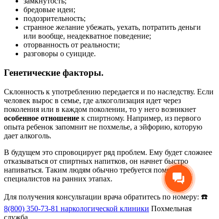
замкнутость;
бредовые идеи;
подозрительность;
странное желание убежать, уехать, потратить деньги
или вообще, неадекватное поведение;
оторванность от реальности;
разговоры о суициде.
Генетические факторы.
Склонность к употреблению передается и по наследству. Если
человек вырос в семье, где алкоголизация идет через
поколения или в каждом поколении, то у него возникнет
особенное отношение
к спиртному. Например, из первого
опыта ребенок запомнит не похмелье, а эйфорию, которую
дает алкоголь.
В будущем это спровоцирует ряд проблем. Ему будет сложнее
отказываться от спиртных напитков, он начнет быстро
напиваться. Таким людям обычно требуется помощь
специалистов на ранних этапах.
Для получения консультации врача обратитесь по номеру: ☎️
8(800) 350-73-81
наркологической клиники
Похмельная
служба.