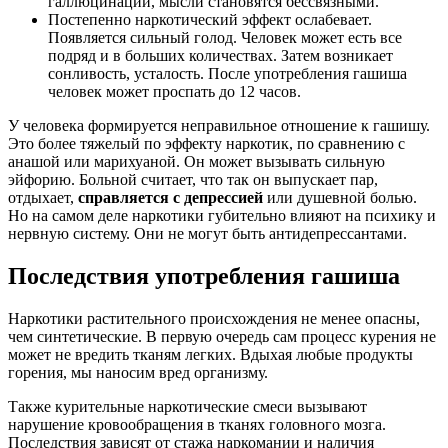
галлюцинации, мысли становятся бессвязными.
Постепенно наркотический эффект ослабевает.
Появляется сильный голод. Человек может есть все
подряд и в больших количествах. Затем возникает
сонливость, усталость. После употребления гашиша
человек может проспать до 12 часов.
У человека формируется неправильное отношение к гашишу.
Это более тяжелый по эффекту наркотик, по сравнению с
анашой или марихуаной. Он может вызывать сильную
эйфорию. Больной считает, что так он выпускает пар,
отдыхает,
справляется с депрессией
или душевной болью.
Но на самом деле наркотики губительно влияют на психику и
нервную систему. Они не могут быть антидепрессантами.
Последствия употребления гашиша
Наркотики растительного происхождения не менее опасны,
чем синтетические. В первую очередь сам процесс курения не
может не вредить тканям легких. Вдыхая любые продукты
горения, мы наносим вред организму.
Также курительные наркотические смеси вызывают
нарушение кровообращения в тканях головного мозга.
Последствия зависят от стажа наркомании и наличия