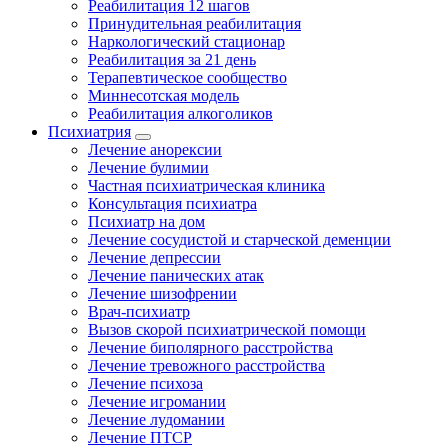
Реабилитация 12 шагов
Принудительная реабилитация
Наркологический стационар
Реабилитация за 21 день
Терапевтическое сообщество
Миннесотская модель
Реабилитация алкоголиков
Психиатрия
Лечение анорексии
Лечение булимии
Частная психиатрическая клиника
Консультация психиатра
Психиатр на дом
Лечение сосудистой и старческой деменции
Лечение депрессии
Лечение панических атак
Лечение шизофрении
Врач-психиатр
Вызов скорой психиатрической помощи
Лечение биполярного расстройства
Лечение тревожного расстройства
Лечение психоза
Лечение игромании
Лечение лудомании
Лечение ПТСР