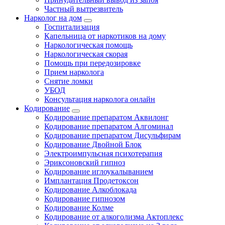
Частный вытрезвитель
Нарколог на дом
Госпитализация
Капельница от наркотиков на дому
Наркологическая помощь
Наркологическая скорая
Помощь при передозировке
Прием нарколога
Снятие ломки
УБОД
Консультация нарколога онлайн
Кодирование
Кодирование препаратом Аквилонг
Кодирование препаратом Алгоминал
Кодирование препаратом Дисульфирам
Кодирование Двойной Блок
Электроимпульсная психотерапия
Эриксоновский гипноз
Кодирование иглоукалыванием
Имплантация Продетоксон
Кодирование Алкоблокада
Кодирование гипнозом
Кодирование Колме
Кодирование от алкоголизма Актоплекс