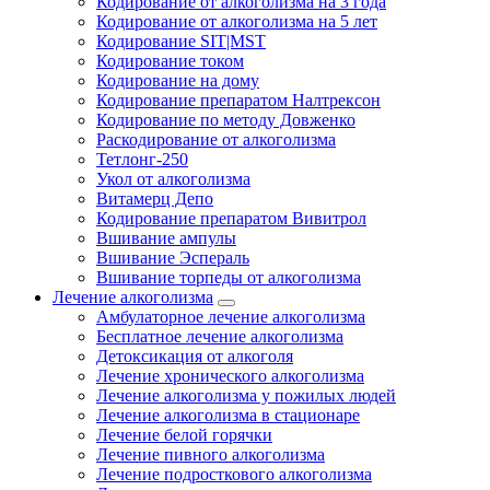
Кодирование от алкоголизма на 3 года
Кодирование от алкоголизма на 5 лет
Кодирование SIT|MST
Кодирование током
Кодирование на дому
Кодирование препаратом Налтрексон
Кодирование по методу Довженко
Раскодирование от алкоголизма
Тетлонг-250
Укол от алкоголизма
Витамерц Депо
Кодирование препаратом Вивитрол
Вшивание ампулы
Вшивание Эспераль
Вшивание торпеды от алкоголизма
Лечение алкоголизма
Амбулаторное лечение алкоголизма
Бесплатное лечение алкоголизма
Детоксикация от алкоголя
Лечение хронического алкоголизма
Лечение алкоголизма у пожилых людей
Лечение алкоголизма в стационаре
Лечение белой горячки
Лечение пивного алкоголизма
Лечение подросткового алкоголизма