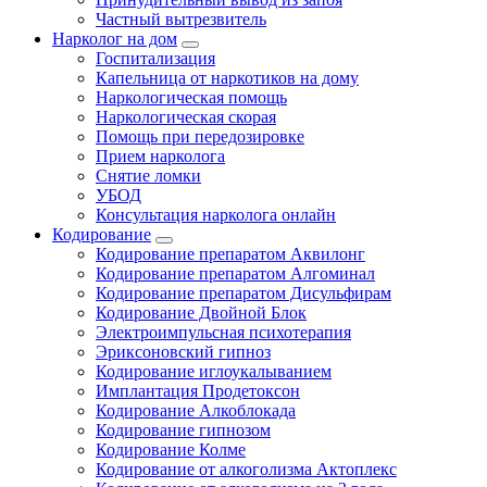
Частный вытрезвитель
Нарколог на дом
Госпитализация
Капельница от наркотиков на дому
Наркологическая помощь
Наркологическая скорая
Помощь при передозировке
Прием нарколога
Снятие ломки
УБОД
Консультация нарколога онлайн
Кодирование
Кодирование препаратом Аквилонг
Кодирование препаратом Алгоминал
Кодирование препаратом Дисульфирам
Кодирование Двойной Блок
Электроимпульсная психотерапия
Эриксоновский гипноз
Кодирование иглоукалыванием
Имплантация Продетоксон
Кодирование Алкоблокада
Кодирование гипнозом
Кодирование Колме
Кодирование от алкоголизма Актоплекс