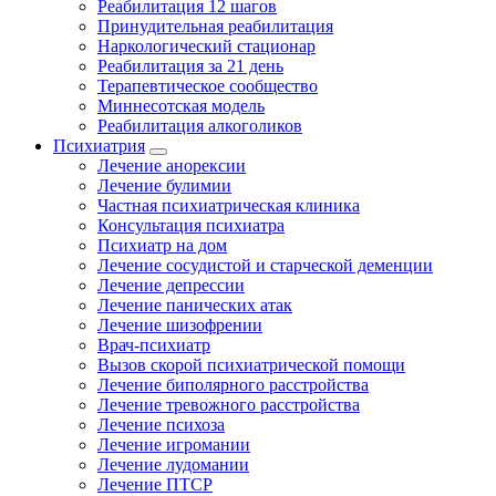
Реабилитация 12 шагов
Принудительная реабилитация
Наркологический стационар
Реабилитация за 21 день
Терапевтическое сообщество
Миннесотская модель
Реабилитация алкоголиков
Психиатрия
Лечение анорексии
Лечение булимии
Частная психиатрическая клиника
Консультация психиатра
Психиатр на дом
Лечение сосудистой и старческой деменции
Лечение депрессии
Лечение панических атак
Лечение шизофрении
Врач-психиатр
Вызов скорой психиатрической помощи
Лечение биполярного расстройства
Лечение тревожного расстройства
Лечение психоза
Лечение игромании
Лечение лудомании
Лечение ПТСР