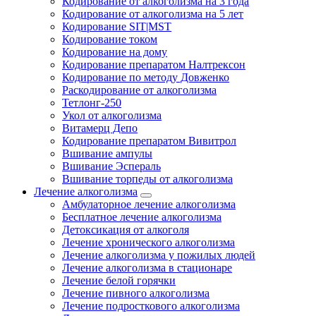
Кодирование от алкоголизма на 3 года
Кодирование от алкоголизма на 5 лет
Кодирование SIT|MST
Кодирование током
Кодирование на дому
Кодирование препаратом Налтрексон
Кодирование по методу Довженко
Раскодирование от алкоголизма
Тетлонг-250
Укол от алкоголизма
Витамерц Депо
Кодирование препаратом Вивитрол
Вшивание ампулы
Вшивание Эспераль
Вшивание торпеды от алкоголизма
Лечение алкоголизма
Амбулаторное лечение алкоголизма
Бесплатное лечение алкоголизма
Детоксикация от алкоголя
Лечение хронического алкоголизма
Лечение алкоголизма у пожилых людей
Лечение алкоголизма в стационаре
Лечение белой горячки
Лечение пивного алкоголизма
Лечение подросткового алкоголизма