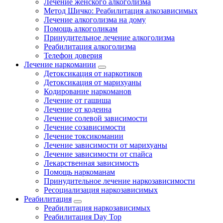
Лечение женского алкоголизма
Метод Шичко: Реабилитация алкозависимых
Лечение алкоголизма на дому
Помощь алкоголикам
Принудительное лечение алкоголизма
Реабилитация алкоголизма
Телефон доверия
Лечение наркомании
Детоксикация от наркотиков
Детоксикация от марихуаны
Кодирование наркоманов
Лечение от гашиша
Лечение от кодеина
Лечение солевой зависимости
Лечение созависимости
Лечение токсикомании
Лечение зависимости от марихуаны
Лечение зависимости от спайса
Лекарственная зависимость
Помощь наркоманам
Принудительное лечение наркозависимости
Ресоциализация наркозависимых
Реабилитация
Реабилитация наркозависимых
Реабилитация Day Top