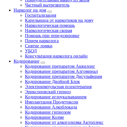
Частный вытрезвитель
Нарколог на дом
Госпитализация
Капельница от наркотиков на дому
Наркологическая помощь
Наркологическая скорая
Помощь при передозировке
Прием нарколога
Снятие ломки
УБОД
Консультация нарколога онлайн
Кодирование
Кодирование препаратом Аквилонг
Кодирование препаратом Алгоминал
Кодирование препаратом Дисульфирам
Кодирование Двойной Блок
Электроимпульсная психотерапия
Эриксоновский гипноз
Кодирование иглоукалыванием
Имплантация Продетоксон
Кодирование Алкоблокада
Кодирование гипнозом
Кодирование Колме
Кодирование от алкоголизма Актоплекс