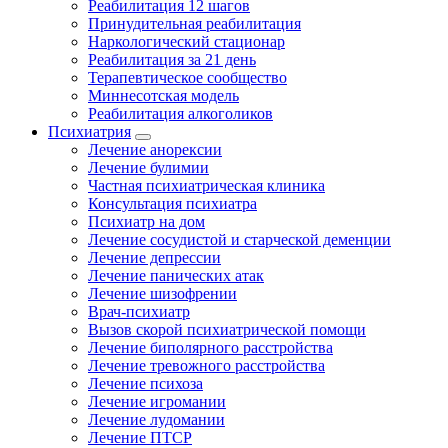
Реабилитация 12 шагов
Принудительная реабилитация
Наркологический стационар
Реабилитация за 21 день
Терапевтическое сообщество
Миннесотская модель
Реабилитация алкоголиков
Психиатрия
Лечение анорексии
Лечение булимии
Частная психиатрическая клиника
Консультация психиатра
Психиатр на дом
Лечение сосудистой и старческой деменции
Лечение депрессии
Лечение панических атак
Лечение шизофрении
Врач-психиатр
Вызов скорой психиатрической помощи
Лечение биполярного расстройства
Лечение тревожного расстройства
Лечение психоза
Лечение игромании
Лечение лудомании
Лечение ПТСР