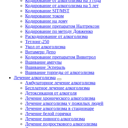
Кодирование от алкоголизма на 3 года
Кодирование от алкоголизма на 5 лет
Кодирование SIT|MST
Кодирование током
Кодирование на дому
Кодирование препаратом Налтрексон
Кодирование по методу Довженко
Раскодирование от алкоголизма
Тетлонг-250
Укол от алкоголизма
Витамерц Депо
Кодирование препаратом Вивитрол
Вшивание ампулы
Вшивание Эспераль
Вшивание торпеды от алкоголизма
Лечение алкоголизма
Амбулаторное лечение алкоголизма
Бесплатное лечение алкоголизма
Детоксикация от алкоголя
Лечение хронического алкоголизма
Лечение алкоголизма у пожилых людей
Лечение алкоголизма в стационаре
Лечение белой горячки
Лечение пивного алкоголизма
Лечение подросткового алкоголизма