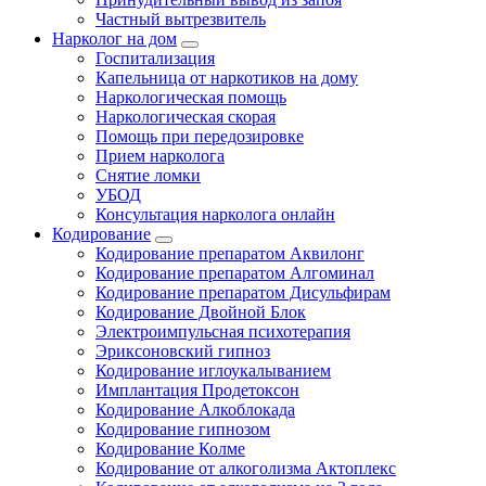
Частный вытрезвитель
Нарколог на дом
Госпитализация
Капельница от наркотиков на дому
Наркологическая помощь
Наркологическая скорая
Помощь при передозировке
Прием нарколога
Снятие ломки
УБОД
Консультация нарколога онлайн
Кодирование
Кодирование препаратом Аквилонг
Кодирование препаратом Алгоминал
Кодирование препаратом Дисульфирам
Кодирование Двойной Блок
Электроимпульсная психотерапия
Эриксоновский гипноз
Кодирование иглоукалыванием
Имплантация Продетоксон
Кодирование Алкоблокада
Кодирование гипнозом
Кодирование Колме
Кодирование от алкоголизма Актоплекс