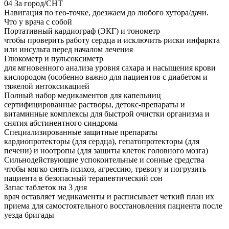
04
За город/СНТ
Навигация по гео-точке, доезжаем до любого хутора/дачи.
Что у врача с собой
Портативный кардиограф (ЭКГ) и тонометр
чтобы проверить работу сердца и исключить риски инфаркта
или инсульта перед началом лечения
Глюкометр и пульсоксиметр
для мгновенного анализа уровня сахара и насыщения крови
кислородом (особенно важно для пациентов с диабетом и
тяжелой интоксикацией
Полный набор медикаментов для капельниц
сертифицированные растворы, детокс-препараты и
витаминные комплексы для быстрой очистки организма и
снятия абстинентного синдрома
Специализированные защитные препараты
кардиопротекторы (для сердца), гепатопротекторы (для
печени) и ноотропы (для защиты клеток головного мозга)
Сильнодействующие успокоительные и сонные средства
чтобы мягко снять психоз, агрессию, тревогу и погрузить
пациента в безопасный терапевтический сон
Запас таблеток на 3 дня
врач оставляет медикаменты и расписывает четкий план их
приема для самостоятельного восстановления пациента после
уезда бригады