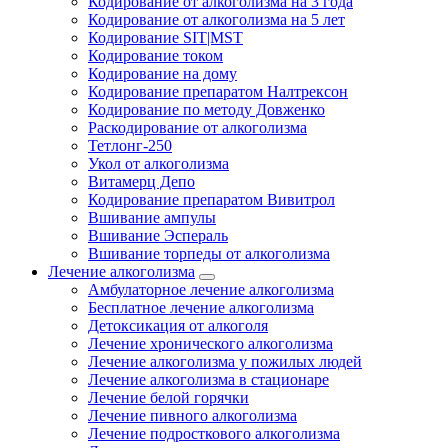
Кодирование от алкоголизма на 3 года
Кодирование от алкоголизма на 5 лет
Кодирование SIT|MST
Кодирование током
Кодирование на дому
Кодирование препаратом Налтрексон
Кодирование по методу Довженко
Раскодирование от алкоголизма
Тетлонг-250
Укол от алкоголизма
Витамерц Депо
Кодирование препаратом Вивитрол
Вшивание ампулы
Вшивание Эспераль
Вшивание торпеды от алкоголизма
Лечение алкоголизма
Амбулаторное лечение алкоголизма
Бесплатное лечение алкоголизма
Детоксикация от алкоголя
Лечение хронического алкоголизма
Лечение алкоголизма у пожилых людей
Лечение алкоголизма в стационаре
Лечение белой горячки
Лечение пивного алкоголизма
Лечение подросткового алкоголизма