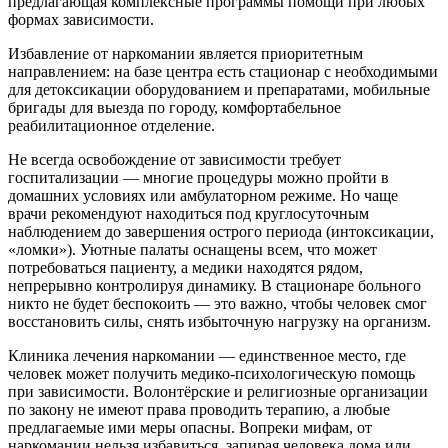
предлагающая комплексные программы помощи при любых
формах зависимости.
Избавление от наркомании является приоритетным
направлением: на базе центра есть стационар с необходимыми
для детоксикации оборудованием и препаратами, мобильные
бригады для выезда по городу, комфортабельное
реабилитационное отделение.
Не всегда освобождение от зависимости требует
госпитализации — многие процедуры можно пройти в
домашних условиях или амбулаторном режиме. Но чаще
врачи рекомендуют находиться под круглосуточным
наблюдением до завершения острого периода (интоксикации,
«ломки»). Уютные палаты оснащены всем, что может
потребоваться пациенту, а медики находятся рядом,
непрерывно контролируя динамику. В стационаре больного
никто не будет беспокоить — это важно, чтобы человек смог
восстановить силы, снять избыточную нагрузку на организм.
Клиника лечения наркомании — единственное место, где
человек может получить медико-психологическую помощь
при зависимости. Волонтёрские и религиозные организации
по закону не имеют права проводить терапию, а любые
предлагаемые ими меры опасны. Вопреки мифам, от
наркомании нельзя избавиться, запирая человека дома или