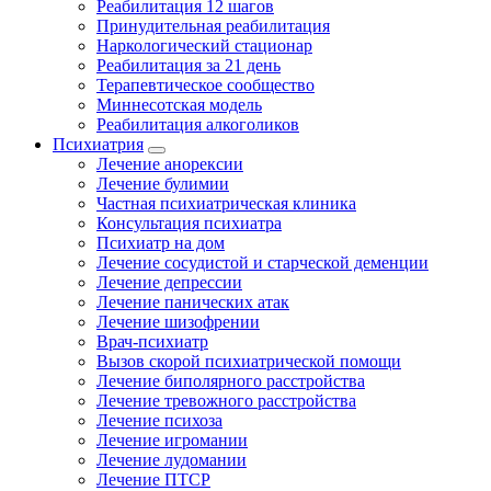
Реабилитация 12 шагов
Принудительная реабилитация
Наркологический стационар
Реабилитация за 21 день
Терапевтическое сообщество
Миннесотская модель
Реабилитация алкоголиков
Психиатрия
Лечение анорексии
Лечение булимии
Частная психиатрическая клиника
Консультация психиатра
Психиатр на дом
Лечение сосудистой и старческой деменции
Лечение депрессии
Лечение панических атак
Лечение шизофрении
Врач-психиатр
Вызов скорой психиатрической помощи
Лечение биполярного расстройства
Лечение тревожного расстройства
Лечение психоза
Лечение игромании
Лечение лудомании
Лечение ПТСР