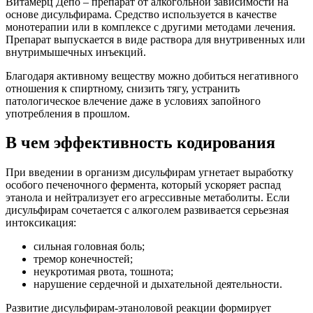
Витамерц Депо – препарат от алкогольной зависимости на
основе дисульфирама. Средство используется в качестве
монотерапии или в комплексе с другими методами лечения.
Препарат выпускается в виде раствора для внутривенных или
внутримышечных инъекций.
Благодаря активному веществу можно добиться негативного
отношения к спиртному, снизить тягу, устранить
патологическое влечение даже в условиях запойного
употребления в прошлом.
В чем эффективность кодирования
При введении в организм дисульфирам угнетает выработку
особого печеночного фермента, который ускоряет распад
этанола и нейтрализует его агрессивные метаболиты. Если
дисульфирам сочетается с алкоголем развивается серьезная
интоксикация:
сильная головная боль;
тремор конечностей;
неукротимая рвота, тошнота;
нарушение сердечной и дыхательной деятельности.
Развитие дисульфирам-этаноловой реакции формирует