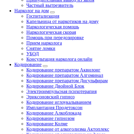
Частный вытрезвитель
Нарколог на дом
Госпитализация
Капельница от наркотиков на дому
Наркологическая помощь
Наркологическая скорая
Помощь при передозировке
Прием нарколога
Снятие ломки
УБОД
Консультация нарколога онлайн
Кодирование
Кодирование препаратом Аквилонг
Кодирование препаратом Алгоминал
Кодирование препаратом Дисульфирам
Кодирование Двойной Блок
Электроимпульсная психотерапия
Эриксоновский гипноз
Кодирование иглоукалыванием
Имплантация Продетоксон
Кодирование Алкоблокада
Кодирование гипнозом
Кодирование Колме
Кодирование от алкоголизма Актоплекс