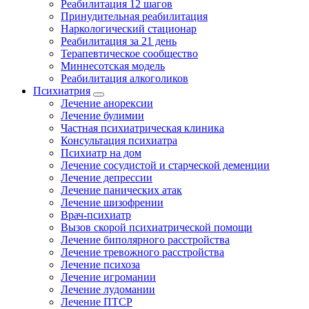
Реабилитация 12 шагов
Принудительная реабилитация
Наркологический стационар
Реабилитация за 21 день
Терапевтическое сообщество
Миннесотская модель
Реабилитация алкоголиков
Психиатрия
Лечение анорексии
Лечение булимии
Частная психиатрическая клиника
Консультация психиатра
Психиатр на дом
Лечение сосудистой и старческой деменции
Лечение депрессии
Лечение панических атак
Лечение шизофрении
Врач-психиатр
Вызов скорой психиатрической помощи
Лечение биполярного расстройства
Лечение тревожного расстройства
Лечение психоза
Лечение игромании
Лечение лудомании
Лечение ПТСР