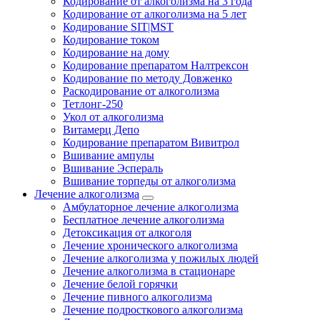
Кодирование от алкоголизма на 3 года
Кодирование от алкоголизма на 5 лет
Кодирование SIT|MST
Кодирование током
Кодирование на дому
Кодирование препаратом Налтрексон
Кодирование по методу Довженко
Раскодирование от алкоголизма
Тетлонг-250
Укол от алкоголизма
Витамерц Депо
Кодирование препаратом Вивитрол
Вшивание ампулы
Вшивание Эспераль
Вшивание торпеды от алкоголизма
Лечение алкоголизма
Амбулаторное лечение алкоголизма
Бесплатное лечение алкоголизма
Детоксикация от алкоголя
Лечение хронического алкоголизма
Лечение алкоголизма у пожилых людей
Лечение алкоголизма в стационаре
Лечение белой горячки
Лечение пивного алкоголизма
Лечение подросткового алкоголизма