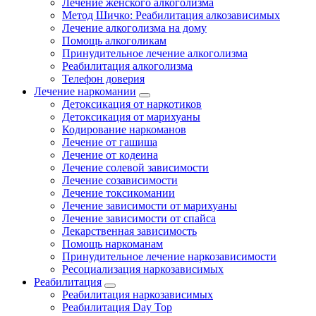
Лечение женского алкоголизма
Метод Шичко: Реабилитация алкозависимых
Лечение алкоголизма на дому
Помощь алкоголикам
Принудительное лечение алкоголизма
Реабилитация алкоголизма
Телефон доверия
Лечение наркомании
Детоксикация от наркотиков
Детоксикация от марихуаны
Кодирование наркоманов
Лечение от гашиша
Лечение от кодеина
Лечение солевой зависимости
Лечение созависимости
Лечение токсикомании
Лечение зависимости от марихуаны
Лечение зависимости от спайса
Лекарственная зависимость
Помощь наркоманам
Принудительное лечение наркозависимости
Ресоциализация наркозависимых
Реабилитация
Реабилитация наркозависимых
Реабилитация Day Top