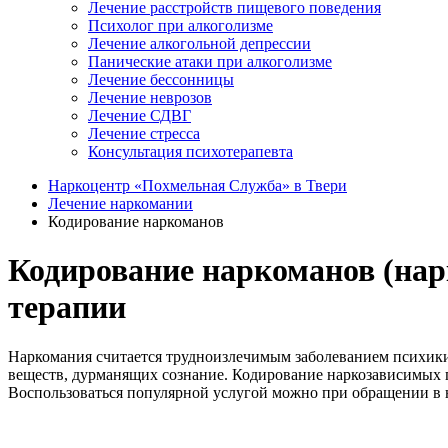
Лечение расстройств пищевого поведения
Психолог при алкоголизме
Лечение алкогольной депрессии
Панические атаки при алкоголизме
Лечение бессонницы
Лечение неврозов
Лечение СДВГ
Лечение стресса
Консультация психотерапевта
Наркоцентр «Похмельная Служба» в Твери
Лечение наркомании
Кодирование наркоманов
Кодирование наркоманов (нар
терапии
Наркомания считается трудноизлечимым заболеванием психики
веществ, дурманящих сознание. Кодирование наркозависимых п
Воспользоваться популярной услугой можно при обращении в н