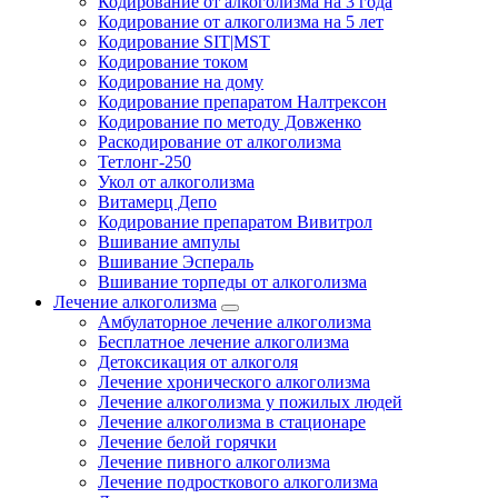
Кодирование от алкоголизма на 3 года
Кодирование от алкоголизма на 5 лет
Кодирование SIT|MST
Кодирование током
Кодирование на дому
Кодирование препаратом Налтрексон
Кодирование по методу Довженко
Раскодирование от алкоголизма
Тетлонг-250
Укол от алкоголизма
Витамерц Депо
Кодирование препаратом Вивитрол
Вшивание ампулы
Вшивание Эспераль
Вшивание торпеды от алкоголизма
Лечение алкоголизма
Амбулаторное лечение алкоголизма
Бесплатное лечение алкоголизма
Детоксикация от алкоголя
Лечение хронического алкоголизма
Лечение алкоголизма у пожилых людей
Лечение алкоголизма в стационаре
Лечение белой горячки
Лечение пивного алкоголизма
Лечение подросткового алкоголизма