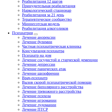
Реабилитация 12 шагов
Принудительная реабилитация
Наркологический стационар
Реабилитация за 21 день
Терапевтическое сообщество
Миннесотская модель
Реабилитация алкоголиков
Психиатрия
Лечение анорексии
Лечение булимии
Частная психиатрическая клиника
Консультация психиатра
Психиатр на дом
Лечение сосудистой и старческой деменции
Лечение депрессии
Лечение панических атак
Лечение шизофрении
Врач-психиатр
Вызов скорой психиатрической помощи
Лечение биполярного расстройства
Лечение тревожного расстройства
Лечение психоза
Лечение игромании
Лечение лудомании
Лечение ПТСР