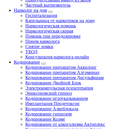
Частный вытрезвитель
Нарколог на дом
Госпитализация
Капельница от наркотиков на дому
Наркологическая помощь
Наркологическая скорая
Помощь при передозировке
Прием нарколога
Снятие ломки
УБОД
Консультация нарколога онлайн
Кодирование
Кодирование препаратом Аквилонг
Кодирование препаратом Алгоминал
Кодирование препаратом Дисульфирам
Кодирование Двойной Блок
Электроимпульсная психотерапия
Эриксоновский гипноз
Кодирование иглоукалыванием
Имплантация Продетоксон
Кодирование Алкоблокада
Кодирование гипнозом
Кодирование Колме
Кодирование от алкоголизма Актоплекс