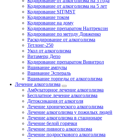
Кодирование от алкоголизма на 3 года
Кодирование от алкоголизма на 5 лет
Кодирование SIT|MST
Кодирование током
Кодирование на дому
Кодирование препаратом Налтрексон
Кодирование по методу Довженко
Раскодирование от алкоголизма
Тетлонг-250
Укол от алкоголизма
Витамерц Депо
Кодирование препаратом Вивитрол
Вшивание ампулы
Вшивание Эспераль
Вшивание торпеды от алкоголизма
Лечение алкоголизма
Амбулаторное лечение алкоголизма
Бесплатное лечение алкоголизма
Детоксикация от алкоголя
Лечение хронического алкоголизма
Лечение алкоголизма у пожилых людей
Лечение алкоголизма в стационаре
Лечение белой горячки
Лечение пивного алкоголизма
Лечение подросткового алкоголизма