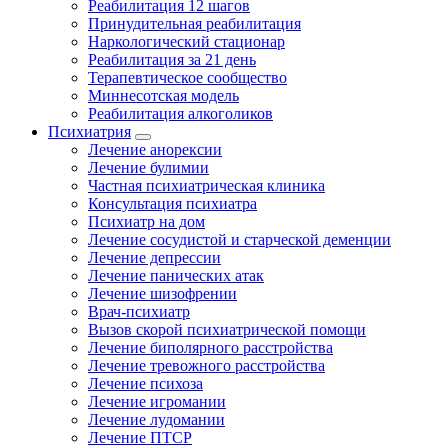
Реабилитация 12 шагов
Принудительная реабилитация
Наркологический стационар
Реабилитация за 21 день
Терапевтическое сообщество
Миннесотская модель
Реабилитация алкоголиков
Психиатрия
Лечение анорексии
Лечение булимии
Частная психиатрическая клиника
Консультация психиатра
Психиатр на дом
Лечение сосудистой и старческой деменции
Лечение депрессии
Лечение панических атак
Лечение шизофрении
Врач-психиатр
Вызов скорой психиатрической помощи
Лечение биполярного расстройства
Лечение тревожного расстройства
Лечение психоза
Лечение игромании
Лечение лудомании
Лечение ПТСР