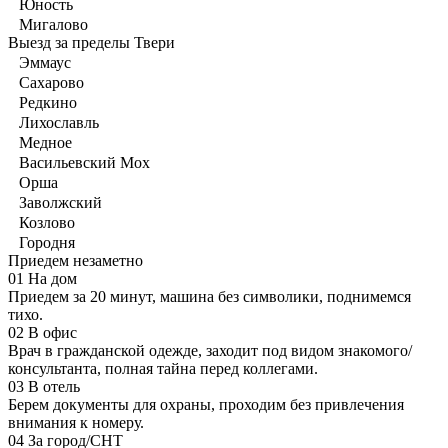
Юность
Мигалово
Выезд за пределы Твери
Эммаус
Сахарово
Редкино
Лихославль
Медное
Васильевский Мох
Орша
Заволжский
Козлово
Городня
Приедем незаметно
01
На дом
Приедем за 20 минут, машина без символики, поднимемся
тихо.
02
В офис
Врач в гражданской одежде, заходит под видом знакомого/
консультанта, полная тайна перед коллегами.
03
В отель
Берем документы для охраны, проходим без привлечения
внимания к номеру.
04
За город/СНТ