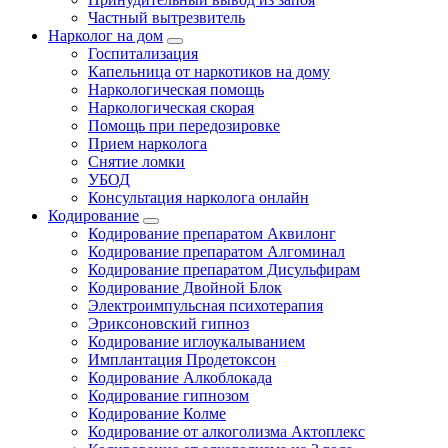
Частный вытрезвитель
Нарколог на дом
Госпитализация
Капельница от наркотиков на дому
Наркологическая помощь
Наркологическая скорая
Помощь при передозировке
Прием нарколога
Снятие ломки
УБОД
Консультация нарколога онлайн
Кодирование
Кодирование препаратом Аквилонг
Кодирование препаратом Алгоминал
Кодирование препаратом Дисульфирам
Кодирование Двойной Блок
Электроимпульсная психотерапия
Эриксоновский гипноз
Кодирование иглоукалыванием
Имплантация Продетоксон
Кодирование Алкоблокада
Кодирование гипнозом
Кодирование Колме
Кодирование от алкоголизма Актоплекс