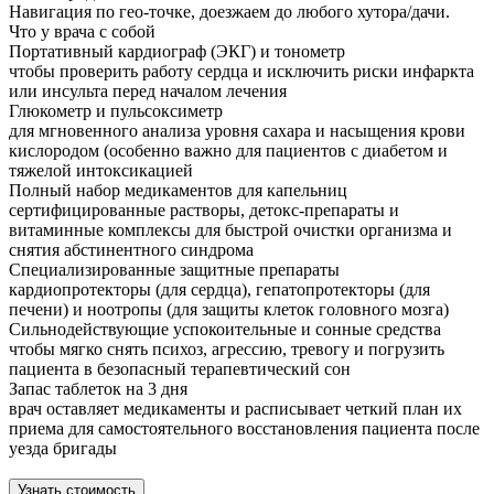
Навигация по гео-точке, доезжаем до любого хутора/дачи.
Что у врача с собой
Портативный кардиограф (ЭКГ) и тонометр
чтобы проверить работу сердца и исключить риски инфаркта
или инсульта перед началом лечения
Глюкометр и пульсоксиметр
для мгновенного анализа уровня сахара и насыщения крови
кислородом (особенно важно для пациентов с диабетом и
тяжелой интоксикацией
Полный набор медикаментов для капельниц
сертифицированные растворы, детокс-препараты и
витаминные комплексы для быстрой очистки организма и
снятия абстинентного синдрома
Специализированные защитные препараты
кардиопротекторы (для сердца), гепатопротекторы (для
печени) и ноотропы (для защиты клеток головного мозга)
Сильнодействующие успокоительные и сонные средства
чтобы мягко снять психоз, агрессию, тревогу и погрузить
пациента в безопасный терапевтический сон
Запас таблеток на 3 дня
врач оставляет медикаменты и расписывает четкий план их
приема для самостоятельного восстановления пациента после
уезда бригады
Узнать стоимость