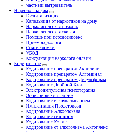
Частный вытрезвитель
Нарколог на дом
Госпитализация
Капельница от наркотиков на дому
Наркологическая помощь
Наркологическая скорая
Помощь при передозировке
Прием нарколога
Снятие ломки
УБОД
Консультация нарколога онлайн
Кодирование
Кодирование препаратом Аквилонг
Кодирование препаратом Алгоминал
Кодирование препаратом Дисульфирам
Кодирование Двойной Блок
Электроимпульсная психотерапия
Эриксоновский гипноз
Кодирование иглоукалыванием
Имплантация Продетоксон
Кодирование Алкоблокада
Кодирование гипнозом
Кодирование Колме
Кодирование от алкоголизма Актоплекс