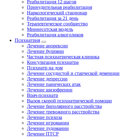
Реабилитация 12 шагов
Принудительная реабилитация
Наркологический стационар
Реабилитация за 21 день
Терапевтическое сообщество
Миннесотская модель
Реабилитация алкоголиков
Психиатрия
Лечение анорексии
Лечение булимии
Частная психиатрическая клиника
Консультация психиатра
Психиатр на дом
Лечение сосудистой и старческой деменции
Лечение депрессии
Лечение панических атак
Лечение шизофрении
Врач-психиатр
Вызов скорой психиатрической помощи
Лечение биполярного расстройства
Лечение тревожного расстройства
Лечение психоза
Лечение игромании
Лечение лудомании
Лечение ПТСР