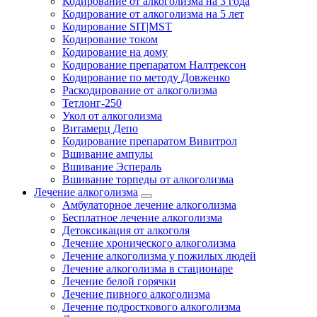
Кодирование от алкоголизма на 3 года
Кодирование от алкоголизма на 5 лет
Кодирование SIT|MST
Кодирование током
Кодирование на дому
Кодирование препаратом Налтрексон
Кодирование по методу Довженко
Раскодирование от алкоголизма
Тетлонг-250
Укол от алкоголизма
Витамерц Депо
Кодирование препаратом Вивитрол
Вшивание ампулы
Вшивание Эспераль
Вшивание торпеды от алкоголизма
Лечение алкоголизма
Амбулаторное лечение алкоголизма
Бесплатное лечение алкоголизма
Детоксикация от алкоголя
Лечение хронического алкоголизма
Лечение алкоголизма у пожилых людей
Лечение алкоголизма в стационаре
Лечение белой горячки
Лечение пивного алкоголизма
Лечение подросткового алкоголизма