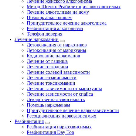
Лечение женского алкоголизма
Метод Шичко: Реабилитация алкозависимых
Лечение алкоголизма на дому
Помощь алкоголикам
Принудительное лечение алкоголизма
Реабилитация алкоголизма
Телефон доверия
Лечение наркомании
Детоксикация от наркотиков
Детоксикация от марихуаны
Кодирование наркоманов
Лечение от гашиша
Лечение от кодеина
Лечение солевой зависимости
Лечение созависимости
Лечение токсикомании
Лечение зависимости от марихуаны
Лечение зависимости от спайса
Лекарственная зависимость
Помощь наркоманам
Принудительное лечение наркозависимости
Ресоциализация наркозависимых
Реабилитация
Реабилитация наркозависимых
Реабилитация Day Top