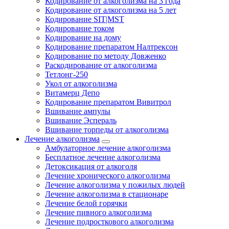
Кодирование от алкоголизма на 3 года
Кодирование от алкоголизма на 5 лет
Кодирование SIT|MST
Кодирование током
Кодирование на дому
Кодирование препаратом Налтрексон
Кодирование по методу Довженко
Раскодирование от алкоголизма
Тетлонг-250
Укол от алкоголизма
Витамерц Депо
Кодирование препаратом Вивитрол
Вшивание ампулы
Вшивание Эспераль
Вшивание торпеды от алкоголизма
Лечение алкоголизма
Амбулаторное лечение алкоголизма
Бесплатное лечение алкоголизма
Детоксикация от алкоголя
Лечение хронического алкоголизма
Лечение алкоголизма у пожилых людей
Лечение алкоголизма в стационаре
Лечение белой горячки
Лечение пивного алкоголизма
Лечение подросткового алкоголизма