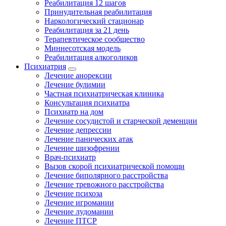
Реабилитация 12 шагов
Принудительная реабилитация
Наркологический стационар
Реабилитация за 21 день
Терапевтическое сообщество
Миннесотская модель
Реабилитация алкоголиков
Психиатрия
Лечение анорексии
Лечение булимии
Частная психиатрическая клиника
Консультация психиатра
Психиатр на дом
Лечение сосудистой и старческой деменции
Лечение депрессии
Лечение панических атак
Лечение шизофрении
Врач-психиатр
Вызов скорой психиатрической помощи
Лечение биполярного расстройства
Лечение тревожного расстройства
Лечение психоза
Лечение игромании
Лечение лудомании
Лечение ПТСР