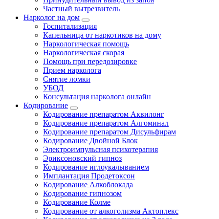
Частный вытрезвитель
Нарколог на дом
Госпитализация
Капельница от наркотиков на дому
Наркологическая помощь
Наркологическая скорая
Помощь при передозировке
Прием нарколога
Снятие ломки
УБОД
Консультация нарколога онлайн
Кодирование
Кодирование препаратом Аквилонг
Кодирование препаратом Алгоминал
Кодирование препаратом Дисульфирам
Кодирование Двойной Блок
Электроимпульсная психотерапия
Эриксоновский гипноз
Кодирование иглоукалыванием
Имплантация Продетоксон
Кодирование Алкоблокада
Кодирование гипнозом
Кодирование Колме
Кодирование от алкоголизма Актоплекс