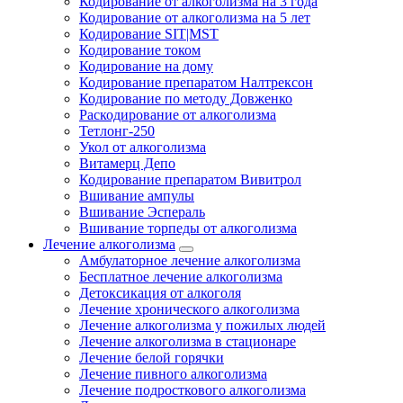
Кодирование от алкоголизма на 3 года
Кодирование от алкоголизма на 5 лет
Кодирование SIT|MST
Кодирование током
Кодирование на дому
Кодирование препаратом Налтрексон
Кодирование по методу Довженко
Раскодирование от алкоголизма
Тетлонг-250
Укол от алкоголизма
Витамерц Депо
Кодирование препаратом Вивитрол
Вшивание ампулы
Вшивание Эспераль
Вшивание торпеды от алкоголизма
Лечение алкоголизма
Амбулаторное лечение алкоголизма
Бесплатное лечение алкоголизма
Детоксикация от алкоголя
Лечение хронического алкоголизма
Лечение алкоголизма у пожилых людей
Лечение алкоголизма в стационаре
Лечение белой горячки
Лечение пивного алкоголизма
Лечение подросткового алкоголизма