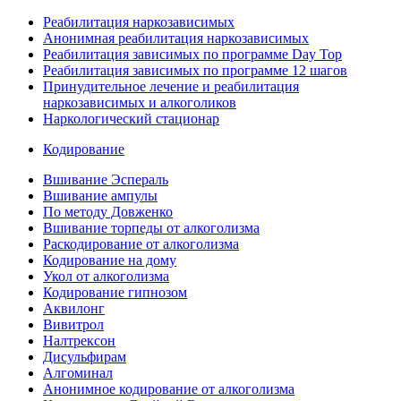
Реабилитация наркозависимых
Анонимная реабилитация наркозависимых
Реабилитация зависимых по программе Day Top
Реабилитация зависимых по программе 12 шагов
Принудительное лечение и реабилитация
наркозависимых и алкоголиков
Наркологический стационар
Кодирование
Вшивание Эспераль
Вшивание ампулы
По методу Довженко
Вшивание торпеды от алкоголизма
Раскодирование от алкоголизма
Кодирование на дому
Укол от алкоголизма
Кодирование гипнозом
Аквилонг
Вивитрол
Налтрексон
Дисульфирам
Алгоминал
Анонимное кодирование от алкоголизма