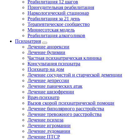
Реабилитация 12 шагов
Принудительная реабилитация
Наркологический стационар
Реабилитация за 21 день
Терапевтическое сообщество
Миннесотская модель
Реабилитация алкоголиков
Психиатрия
Лечение анорексии
Лечение булимии
Частная психиатрическая клиника
Консультация психиатра
Психиатр на дом
Лечение сосудистой и старческой деменции
Лечение депрессии
Лечение панических атак
Лечение шизофрении
Врач-психиатр
Вызов скорой психиатрической помощи
Лечение биполярного расстройства
Лечение тревожного расстройства
Лечение психоза
Лечение игромании
Лечение лудомании
Лечение ПТСР