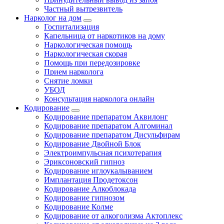
Частный вытрезвитель
Нарколог на дом
Госпитализация
Капельница от наркотиков на дому
Наркологическая помощь
Наркологическая скорая
Помощь при передозировке
Прием нарколога
Снятие ломки
УБОД
Консультация нарколога онлайн
Кодирование
Кодирование препаратом Аквилонг
Кодирование препаратом Алгоминал
Кодирование препаратом Дисульфирам
Кодирование Двойной Блок
Электроимпульсная психотерапия
Эриксоновский гипноз
Кодирование иглоукалыванием
Имплантация Продетоксон
Кодирование Алкоблокада
Кодирование гипнозом
Кодирование Колме
Кодирование от алкоголизма Актоплекс