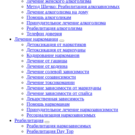
Лечение женского алкоголизма
Метод Шичко: Реабилитация алкозависимых
Лечение алкоголизма на дому
Помощь алкоголикам
Принудительное лечение алкоголизма
Реабилитация алкоголизма
Телефон доверия
Лечение наркомании
Детоксикация от наркотиков
Детоксикация от марихуаны
Кодирование наркоманов
Лечение от гашиша
Лечение от кодеина
Лечение солевой зависимости
Лечение созависимости
Лечение токсикомании
Лечение зависимости от марихуаны
Лечение зависимости от спайса
Лекарственная зависимость
Помощь наркоманам
Принудительное лечение наркозависимости
Ресоциализация наркозависимых
Реабилитация
Реабилитация наркозависимых
Реабилитация Day Top