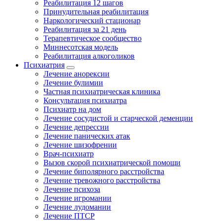
Реабилитация 12 шагов
Принудительная реабилитация
Наркологический стационар
Реабилитация за 21 день
Терапевтическое сообщество
Миннесотская модель
Реабилитация алкоголиков
Психиатрия
Лечение анорексии
Лечение булимии
Частная психиатрическая клиника
Консультация психиатра
Психиатр на дом
Лечение сосудистой и старческой деменции
Лечение депрессии
Лечение панических атак
Лечение шизофрении
Врач-психиатр
Вызов скорой психиатрической помощи
Лечение биполярного расстройства
Лечение тревожного расстройства
Лечение психоза
Лечение игромании
Лечение лудомании
Лечение ПТСР