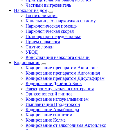
Частный вытрезвитель
Нарколог на дом
Госпитализация
Капельница от наркотиков на дому
Наркологическая помощь
Наркологическая скорая
Помощь при передозировке
Прием нарколога
Снятие ломки
УБОД
Консультация нарколога онлайн
Кодирование
Кодирование препаратом Аквилонг
Кодирование препаратом Алгоминал
Кодирование препаратом Дисульфирам
Кодирование Двойной Блок
Электроимпульсная психотерапия
Эриксоновский гипноз
Кодирование иглоукалыванием
Имплантация Продетоксон
Кодирование Алкоблокада
Кодирование гипнозом
Кодирование Колме
Кодирование от алкоголизма Актоплекс