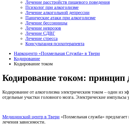
Лечение расстройств пищевого поведения
Психолог при алкоголизме
Лечение алкогольной депрессии
Панические атаки при алкоголизме
Лечение бессонницы
Лечение неврозов
Лечение СДВГ
Лечение стресса
Консультация психотерапевта
Наркоцентр «Похмельная Служба» в Твери
Кодирование
Кодирование током
Кодирование током: принцип 
Кодирование от алкоголизма электрическим током – один из э
отдельные участки головного мозга. Электрические импульсы 
Медицинский центр в Твери
«Похмельная служба» предлагает 
лечения зависимости.