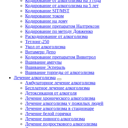
Кодирование от алкоголизма на 3 года
Кодирование от алкоголизма на 5 лет
Кодирование SIT|MST
Кодирование током
Кодирование на дому
Кодирование препаратом Налтрексон
Кодирование по методу Довженко
Раскодирование от алкоголизма
Тетлонг-250
Укол от алкоголизма
Витамерц Депо
Кодирование препаратом Вивитрол
Вшивание ампулы
Вшивание Эспераль
Вшивание торпеды от алкоголизма
Лечение алкоголизма
Амбулаторное лечение алкоголизма
Бесплатное лечение алкоголизма
Детоксикация от алкоголя
Лечение хронического алкоголизма
Лечение алкоголизма у пожилых людей
Лечение алкоголизма в стационаре
Лечение белой горячки
Лечение пивного алкоголизма
Лечение подросткового алкоголизма