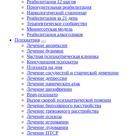
Реабилитация 12 шагов
Принудительная реабилитация
Наркологический стационар
Реабилитация за 21 день
Терапевтическое сообщество
Миннесотская модель
Реабилитация алкоголиков
Психиатрия
Лечение анорексии
Лечение булимии
Частная психиатрическая клиника
Консультация психиатра
Психиатр на дом
Лечение сосудистой и старческой деменции
Лечение депрессии
Лечение панических атак
Лечение шизофрении
Врач-психиатр
Вызов скорой психиатрической помощи
Лечение биполярного расстройства
Лечение тревожного расстройства
Лечение психоза
Лечение игромании
Лечение лудомании
Лечение ПТСР