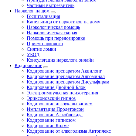
Частный вытрезвитель
Нарколог на дом
Госпитализация
Капельница от наркотиков на дому
Наркологическая помощь
Наркологическая скорая
Помощь при передозировке
Прием нарколога
Снятие ломки
УБОД
Консультация нарколога онлайн
Кодирование
Кодирование препаратом Аквилонг
Кодирование препаратом Алгоминал
Кодирование препаратом Дисульфирам
Кодирование Двойной Блок
Электроимпульсная психотерапия
Эриксоновский гипноз
Кодирование иглоукалыванием
Имплантация Продетоксон
Кодирование Алкоблокада
Кодирование гипнозом
Кодирование Колме
Кодирование от алкоголизма Актоплекс