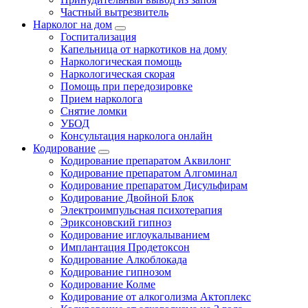
Частный вытрезвитель
Нарколог на дом
Госпитализация
Капельница от наркотиков на дому
Наркологическая помощь
Наркологическая скорая
Помощь при передозировке
Прием нарколога
Снятие ломки
УБОД
Консультация нарколога онлайн
Кодирование
Кодирование препаратом Аквилонг
Кодирование препаратом Алгоминал
Кодирование препаратом Дисульфирам
Кодирование Двойной Блок
Электроимпульсная психотерапия
Эриксоновский гипноз
Кодирование иглоукалыванием
Имплантация Продетоксон
Кодирование Алкоблокада
Кодирование гипнозом
Кодирование Колме
Кодирование от алкоголизма Актоплекс