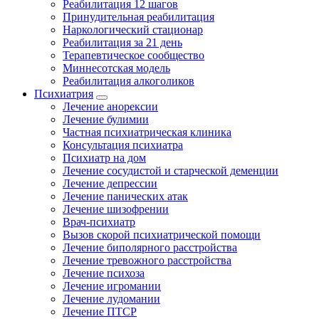
Реабилитация 12 шагов
Принудительная реабилитация
Наркологический стационар
Реабилитация за 21 день
Терапевтическое сообщество
Миннесотская модель
Реабилитация алкоголиков
Психиатрия
Лечение анорексии
Лечение булимии
Частная психиатрическая клиника
Консультация психиатра
Психиатр на дом
Лечение сосудистой и старческой деменции
Лечение депрессии
Лечение панических атак
Лечение шизофрении
Врач-психиатр
Вызов скорой психиатрической помощи
Лечение биполярного расстройства
Лечение тревожного расстройства
Лечение психоза
Лечение игромании
Лечение лудомании
Лечение ПТСР