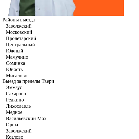
Районы выезда
Заволжский
Московский
Пролетарский
Центральный
Южный
Мамулино
Соминка
Юность
Мигалово
Выезд за пределы Твери
Эммаус
Сахарово
Редкино
Лихославль
Медное
Васильевский Мох
Орша
Заволжский
Козлово