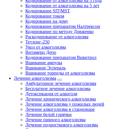
Кодирование от алкоголизма на 3 года
Кодирование от алкоголизма на 5 лет
Кодирование SIT|MST
Кодирование током
Кодирование на дому
Кодирование препаратом Налтрексон
Кодирование по методу Довженко
Раскодирование от алкоголизма
Тетлонг-250
Укол от алкоголизма
Витамерц Депо
Кодирование препаратом Вивитрол
Вшивание ампулы
Вшивание Эспераль
Вшивание торпеды от алкоголизма
Лечение алкоголизма
Амбулаторное лечение алкоголизма
Бесплатное лечение алкоголизма
Детоксикация от алкоголя
Лечение хронического алкоголизма
Лечение алкоголизма у пожилых людей
Лечение алкоголизма в стационаре
Лечение белой горячки
Лечение пивного алкоголизма
Лечение подросткового алкоголизма