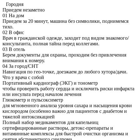
Городня
Приедем незаметно
01
На дом
Приедем за 20 минут, машина без символики, поднимемся
тихо.
02
В офис
Врач в гражданской одежде, заходит под видом знакомого/
консультанта, полная тайна перед коллегами.
03
В отель
Берем документы для охраны, проходим без привлечения
внимания к номеру.
04
За город/СНТ
Навигация по гео-точке, доезжаем до любого хутора/дачи.
Что у врача с собой
Портативный кардиограф (ЭКГ) и тонометр
чтобы проверить работу сердца и исключить риски инфаркта
или инсульта перед началом лечения
Глюкометр и пульсоксиметр
для мгновенного анализа уровня сахара и насыщения крови
кислородом (особенно важно для пациентов с диабетом и
тяжелой интоксикацией
Полный набор медикаментов для капельниц
сертифицированные растворы, детокс-препараты и
витаминные комплексы для быстрой очистки организма и
снятия абстинентного синдрома